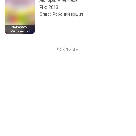
Автори:
А. М. Несвіт
Рік:
2013
Опис:
Робочий зошит
показати
обкладинку