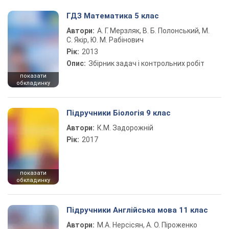
ГДЗ Математика 5 клас
Автори:
А. Г. Мерзляк, В. Б. Полонський, М.
С. Якір, Ю. М. Рабінович
Рік:
2013
Опис:
Збірник задач і контрольних робіт
показати
обкладинку
Підручники Біологія 9 клас
Автори:
К.М. Задорожній
Рік:
2017
показати
обкладинку
Підручники Англійська мова 11 клас
Автори:
М.А. Нерсісян, А. О. Піроженко