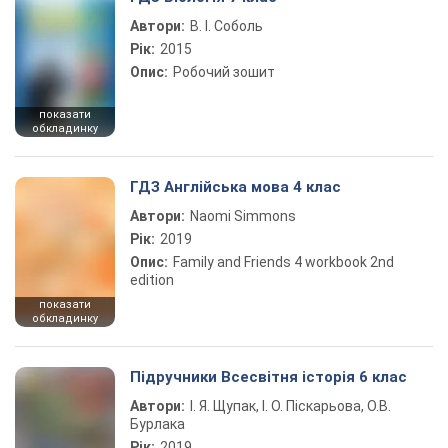
Автори:
В. І. Соболь
Рік:
2015
Опис:
Робочий зошит
показати
обкладинку
ГДЗ Англійська мова 4 клас
Автори:
Naomi Simmons
Рік:
2019
Опис:
Family and Friends 4 workbook 2nd
edition
показати
обкладинку
Підручники Всесвітня історія 6 клас
Автори:
І. Я. Щупак, І. О. Піскарьова, О.В.
Бурлака
Рік:
2019