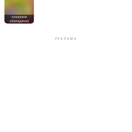
показати
обкладинку