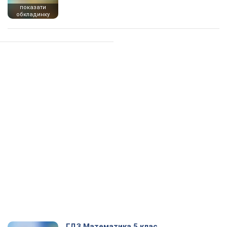
показати
обкладинку
ГДЗ Математика 5 клас