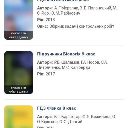
Автори:
А. Г. Мерзляк, В. Б. Полонський, М.
С. Якір, Ю. М. Рабінович
Рік:
2013
Опис:
Збірник задач і контрольних робіт
показати
обкладинку
Підручники Біологія 9 клас
Автори:
Р.В. Шаламов, Г.А. Носов, О.А.
Литовченко, М.С. Каліберда
Рік:
2017
показати
обкладинку
ГДЗ Фізика 8 клас
Автори:
В. Г. Бар’яхтар, Ф. Я. Божинова, О.
О. Кірюхіна, С. О. Довгий