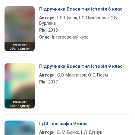
Підручники Всесвітня історія 6 клас
Автори:
І. Я. Щупак, І. О. Піскарьова, О.В.
Бурлака
Рік:
2019
Опис:
Інтегрований курс
показати
обкладинку
Підручники Всесвітня історія 9 клас
Автори:
О.О. Мартинюк, О. О. Гісем
Рік:
2017
показати
обкладинку
ГДЗ Географія 9 клас
Автори:
В. М. Бойко, І. Л. Дітчук