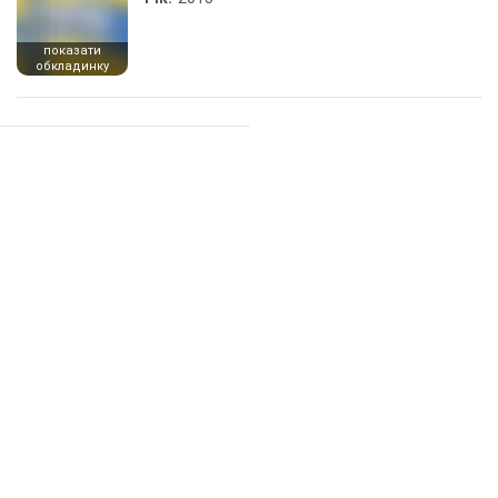
показати
обкладинку