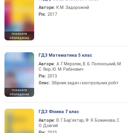
Автори:
К.М. Задорожній
Рік:
2017
показати
обкладинку
ГДЗ Математика 5 клас
Автори:
А. Г. Мерзляк, В. Б. Полонський, М.
С. Якір, Ю. М. Рабінович
Рік:
2013
Опис:
Збірник задач і контрольних робіт
показати
обкладинку
ГДЗ Фізика 7 клас
Автори:
В. Г. Бар’яхтар, Ф. Я. Божинова, С.
О. Довгий
Рік:
2015