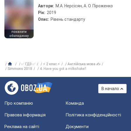
Автори:
М.А. Нерсісян, А. О. Піроженко
Рік:
2019
Опис:
Рівень стандарту
показати
обкладинку
✅ ГДЗ ✅
⚡ 2 клас ⚡
Англійська мова ✍
Simmons 2018
4. Have you got a milkshake?
В начало
Про компанію
Команда
Правова інформація
Політика конфіденційності
Реклама на сайті
Документи