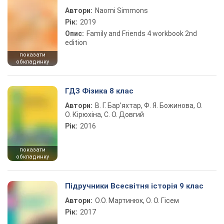
Автори:
Naomi Simmons
Рік:
2019
Опис:
Family and Friends 4 workbook 2nd
edition
показати
обкладинку
ГДЗ Фізика 8 клас
Автори:
В. Г. Бар’яхтар, Ф. Я. Божинова, О.
О. Кірюхіна, С. О. Довгий
Рік:
2016
показати
обкладинку
Підручники Всесвітня історія 9 клас
Автори:
О.О. Мартинюк, О. О. Гісем
Рік:
2017