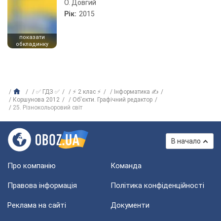
О. Довгий
Рік:
2015
показати
обкладинку
✅ ГДЗ ✅
⚡ 2 клас ⚡
Інформатика ✍
Коршунова 2012
Об'єкти. Графічний редактор
25. Різнокольоровий світ
В начало
Про компанію
Команда
Правова інформація
Політика конфіденційності
Реклама на сайті
Документи