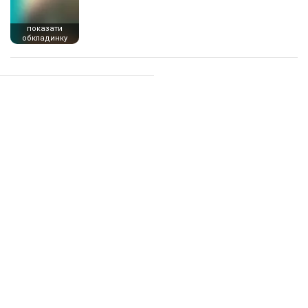
показати
обкладинку