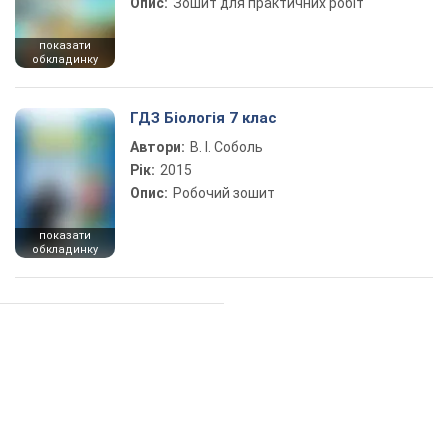
Опис:
Зошит для практичних робіт
показати
обкладинку
ГДЗ Біологія 7 клас
Автори:
В. І. Соболь
Рік:
2015
Опис:
Робочий зошит
показати
обкладинку