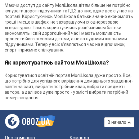
Маючи доступ до сайту МояШкола дітям більше не потрібно
купувати дорогі підручники та ГДЗ до них, адже все є у нас на
порталі. Користуючись МояШкола батьки значно економлять
гроші і місце в шафах, не захаращуючи їх одноразовою
літературою. Також користуючись розв'язником батьки
економлять і свій дорогоцінний час і мають можливість
провести його зі своїми дітьми, а не за нудними шкільними
підручниками. Тепер у всіх з'являється час на відпочинок,
спорт і приємне спілкування.
Як користуватись сайтом МояШкола?
Користуватися освітній портал МояШкола дуже просто. Все,
що потрібно для успішного вирішення домашнього завдання -
зайти на сайт, вибрати потрібний клас, вибрати предмет і
автора, а далі все дуже просто - у змісті вибрати потрібний
номер завдання.
В начало
Про компанію
Команда