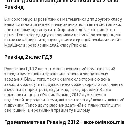
Готові домашні завдання математика 2 клас
Ривкінд
Використовуючи розв'язник з математики для другого класу
ваша дитина здатна не тільки значно поліпшити свої оцінки,
але і в цілому підтягнути цей предмет до якісно високого
рівня. Тепер перед другокласником не виникає завданнь, які
він не може вирішити, адже у нього є кращий помічник - сайт
МояШколи і розв'язник для2 класу Ривкінд.
Ривкінд 2 клас ГДЗ
Розв'язник ГДЗ 2 клас - це ваш незамінний помічник, який
завжди зуміє знайти правильне рішення заплутаному
завдання. Більш того, так як книга є електронною вона
завжди може бути під рукою і нею може скористатися навіть
з мобільних пристроїв, як дитина, так і дорослий. Варто
відзначити, що розв'язник Ривкінд 2012 дуже зручно
поділений на розділи і теми, які в точності дублюють шкільний
підручник. Тепер другокласник здатний не тільки поліпшити
свої оцінки, а й розуміння предмету в цілому.
Гдз математика Ривкінд 2012 - економія коштів