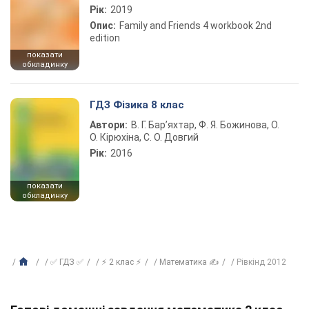
Рік:
2019
Опис:
Family and Friends 4 workbook 2nd
edition
показати
обкладинку
ГДЗ Фізика 8 клас
Автори:
В. Г. Бар’яхтар, Ф. Я. Божинова, О.
О. Кірюхіна, С. О. Довгий
Рік:
2016
показати
обкладинку
✅ ГДЗ ✅
⚡ 2 клас ⚡
Математика ✍
Рівкінд 2012