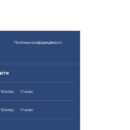
Політика конфіденційності
віти
10 клас
11 клас
10 клас
11 клас