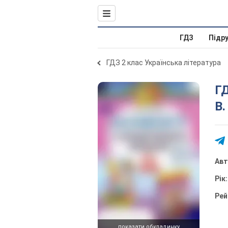
ГДЗ
Підр
ГДЗ 2 клас Українська література
ГД
В.
Ав
Рік
Рей
показати обкладинку