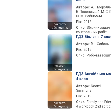
клас
Автори:
А. Г. Мерзляк
Б. Полонський, М. С. Я
Ю. М. Рабінович
Рік:
2013
показати
Опис:
Збірник задач 
обкладинку
контрольних робіт
ГДЗ Біологія 7 кла
Автори:
В. І. Соболь
Рік:
2015
Опис:
Робочий зоши
показати
обкладинку
ГДЗ Англійська м
4 клас
Автори:
Naomi
Simmons
Рік:
2019
Опис:
Family and Fri
показати
4 workbook 2nd editio
обкладинку