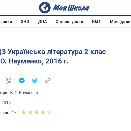
учники
ЗНО
ДПА
Онлайн уроки
НМТ
Моя їдаль
З Українська література 2 клас
 О. Науменко, 2016 г.
тори:
В. О. Науменко
:
2016
О
тинг:
4.3
ц
і