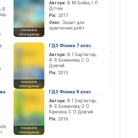
Автори:
В. М. Бойко, І. Л.
Дітчук
, В.
кір,
Рік:
2017
Опис:
Зошит для
практичних робіт
показати
і
обкладинку
с
ГДЗ Фізика 7 клас
Автори:
В. Г. Бар’яхтар,
Ф. Я. Божинова, С. О.
Довгий
т
Рік:
2015
показати
обкладинку
ова
ГДЗ Фізика 8 клас
Автори:
В. Г. Бар’яхтар,
Ф. Я. Божинова, О. О.
Кірюхіна, С. О. Довгий
Рік:
2016
ends
показати
n
обкладинку