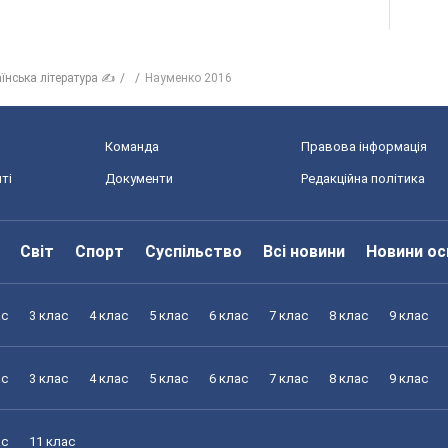
аїнська література ✍
Науменко 2016
Команда
Правова інформація
ті
Документи
Редакційна політика
Світ
Спорт
Суспільство
Всі новини
Новини ос
ас
3 клас
4 клас
5 клас
6 клас
7 клас
8 клас
9 клас
ас
3 клас
4 клас
5 клас
6 клас
7 клас
8 клас
9 клас
ас
11 клас