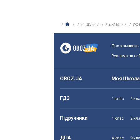
✅ ГДЗ ✅
⚡ 2 клас ⚡
Укр
Про компанію
Реклама на сай
OBOZ.UA
Моя Школа
ГДЗ
1 клас
2 кл
Підручники
1 клас
2 кл
ДПА
4 клас
9 кл