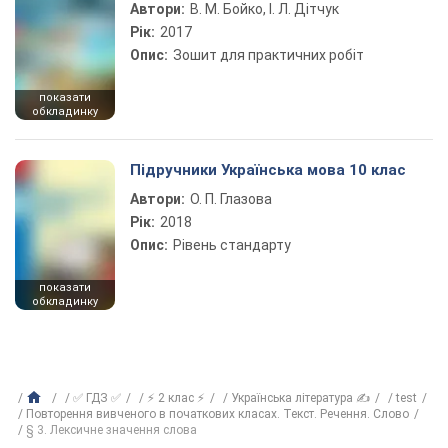
Автори:
В. М. Бойко, І. Л. Дітчук
Рік:
2017
Опис:
Зошит для практичних робіт
показати
обкладинку
Підручники Українська мова 10 клас
Автори:
О. П. Глазова
Рік:
2018
Опис:
Рівень стандарту
показати
обкладинку
✅ ГДЗ ✅
⚡ 2 клас ⚡
Українська література ✍
test
Повторення вивченого в початкових класах. Текст. Речення. Слово
§ 3. Лексичне значення слова