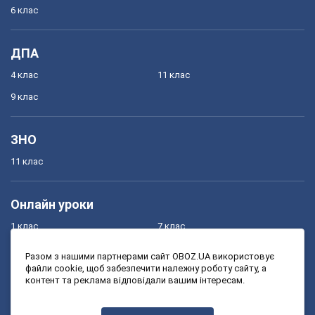
6 клас
ДПА
4 клас
11 клас
9 клас
ЗНО
11 клас
Онлайн уроки
1 клас
7 клас
2 клас
8 клас
Разом з нашими партнерами сайт OBOZ.UA використовує
файли cookie, щоб забезпечити належну роботу сайту, а
3 клас
9 клас
контент та реклама відповідали вашим інтересам.
4 клас
10 клас
5 клас
11 клас