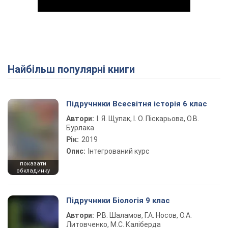
Найбільш популярні книги
Play Video
Підручники Всесвітня історія 6 клас
Автори:
І. Я. Щупак, І. О. Піскарьова, О.В.
Бурлака
Рік:
2019
Опис:
Інтегрований курс
показати
обкладинку
Підручники Біологія 9 клас
Автори:
Р.В. Шаламов, Г.А. Носов, О.А.
Литовченко, М.С. Каліберда