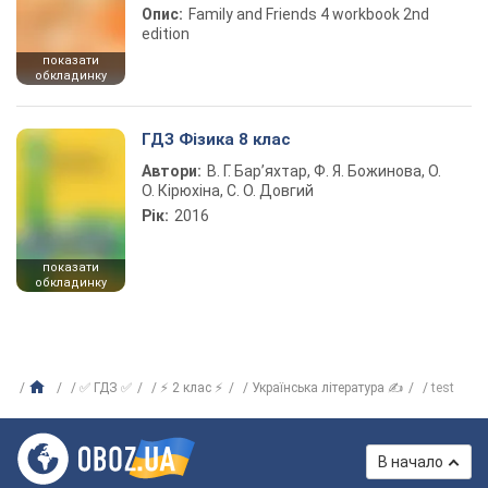
Опис:
Family and Friends 4 workbook 2nd
edition
показати
обкладинку
ГДЗ Фізика 8 клас
Автори:
В. Г. Бар’яхтар, Ф. Я. Божинова, О.
О. Кірюхіна, С. О. Довгий
Рік:
2016
показати
обкладинку
✅ ГДЗ ✅
⚡ 2 клас ⚡
Українська література ✍
test
В начало