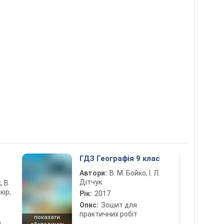
5
ГДЗ Географія 9 клас
Автори:
В. М. Бойко, І. Л.
Дітчук
, В.
кір,
Рік:
2017
Опис:
Зошит для
практичних робіт
показати