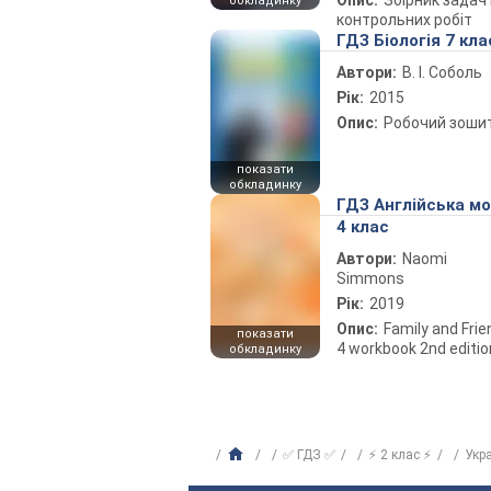
Опис:
Збірник задач 
обкладинку
контрольних робіт
ГДЗ Біологія 7 кла
Автори:
В. І. Соболь
Рік:
2015
Опис:
Робочий зоши
показати
обкладинку
ГДЗ Англійська м
4 клас
Автори:
Naomi
Simmons
Рік:
2019
Опис:
Family and Fri
показати
4 workbook 2nd editio
обкладинку
✅ ГДЗ ✅
⚡ 2 клас ⚡
Укр