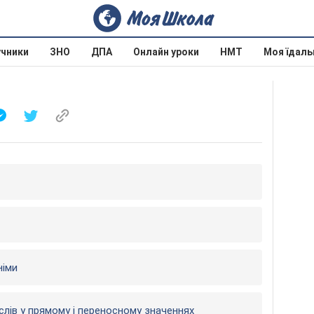
учники
ЗНО
ДПА
Онлайн уроки
НМТ
Моя їдаль
німи
слів у прямому і переносному значеннях