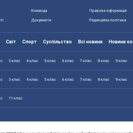
Команда
Правова інформація
ті
Документи
Редакційна політика
Світ
Спорт
Суспільство
Всі новини
Новини ос
ас
3 клас
4 клас
5 клас
6 клас
7 клас
8 клас
9 клас
ас
3 клас
4 клас
5 клас
6 клас
7 клас
8 клас
9 клас
ас
11 клас