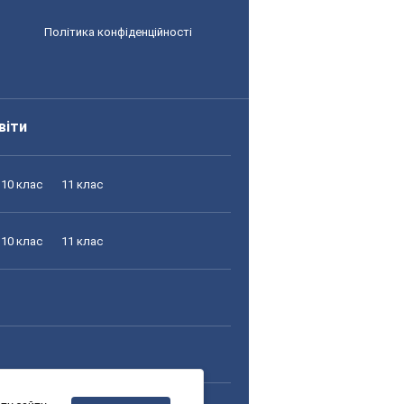
Політика конфіденційності
віти
10 клас
11 клас
10 клас
11 клас