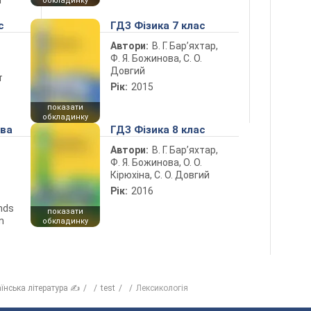
і
обкладинку
с
ГДЗ Фізика 7 клас
Автори:
В. Г. Бар’яхтар,
Ф. Я. Божинова, С. О.
Довгий
т
Рік:
2015
показати
обкладинку
ова
ГДЗ Фізика 8 клас
Автори:
В. Г. Бар’яхтар,
Ф. Я. Божинова, О. О.
Кірюхіна, С. О. Довгий
Рік:
2016
ends
показати
n
обкладинку
аїнська література ✍
test
Лексикологія