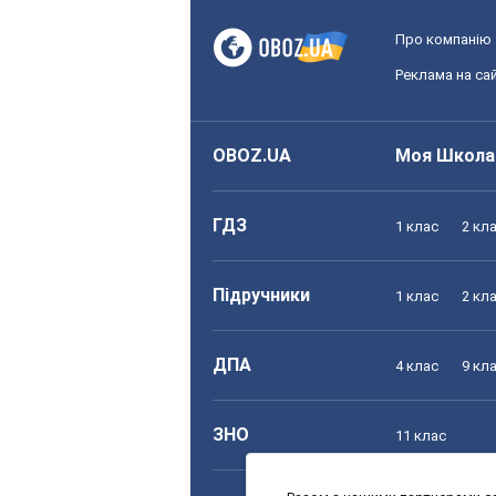
Про компанію
Реклама на сай
OBOZ.UA
Моя Школа
ГДЗ
1 клас
2 кл
Підручники
1 клас
2 кл
ДПА
4 клас
9 кл
ЗНО
11 клас