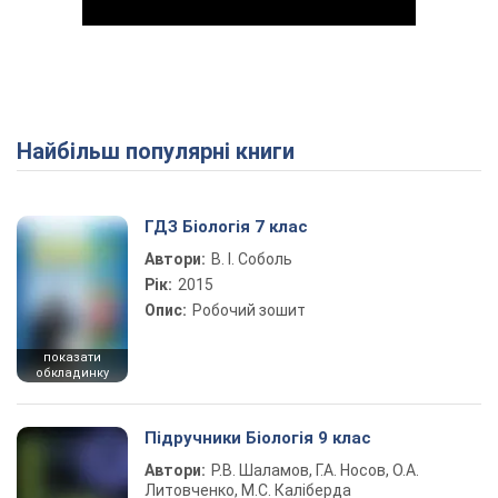
Найбільш популярні книги
Play Video
ГДЗ Біологія 7 клас
Автори:
В. І. Соболь
Рік:
2015
Опис:
Робочий зошит
показати
обкладинку
Підручники Біологія 9 клас
Автори:
Р.В. Шаламов, Г.А. Носов, О.А.
Литовченко, М.С. Каліберда