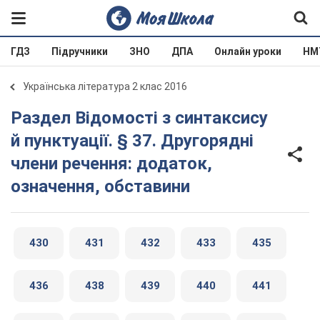
ГДЗ
Підручники
ЗНО
ДПА
Онлайн уроки
НМ
Українська література 2 клас 2016
Раздел Відомості з синтаксису
й пунктуації. § 37. Другорядні
члени речення: додаток,
означення, обставини
430
431
432
433
435
436
438
439
440
441