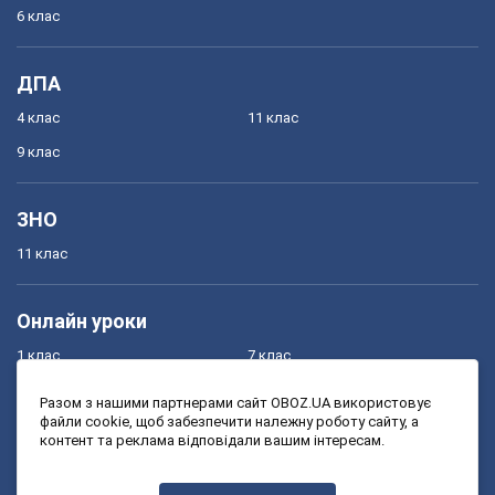
6 клас
ДПА
4 клас
11 клас
9 клас
ЗНО
11 клас
Онлайн уроки
1 клас
7 клас
2 клас
8 клас
Разом з нашими партнерами сайт OBOZ.UA використовує
файли cookie, щоб забезпечити належну роботу сайту, а
3 клас
9 клас
контент та реклама відповідали вашим інтересам.
4 клас
10 клас
5 клас
11 клас