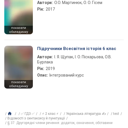
Автори:
О.О. Мартинюк, О. О. Гісем
Рік:
2017
показати
обкладинку
Підручники Всесвітня історія 6 клас
Автори:
І. Я. Щупак, І. О. Піскарьова, О.В.
Бурлака
Рік:
2019
Опис:
Інтегрований курс
показати
обкладинку
✅ ГДЗ ✅
⚡ 2 клас ⚡
Українська література ✍
test
Відомості з синтаксису й пунктуації
§ 37. Другорядні члени речення: додаток, означення, обставини