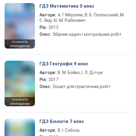
ГДЗ Математика 5 клас
Автори:
А. Г. Мерзляк, В. Б. Полонський, М.
С. Якір, Ю. М. Рабінович
Рік:
2013
Опис:
Збірник задач і контрольних робіт
показати
обкладинку
ГДЗ Географія 9 клас
Автори:
В. М. Бойко, І. Л. Дітчук
Рік:
2017
Опис:
Зошит для практичних робіт
показати
обкладинку
ГДЗ Біологія 7 клас
Автори:
В. І. Соболь