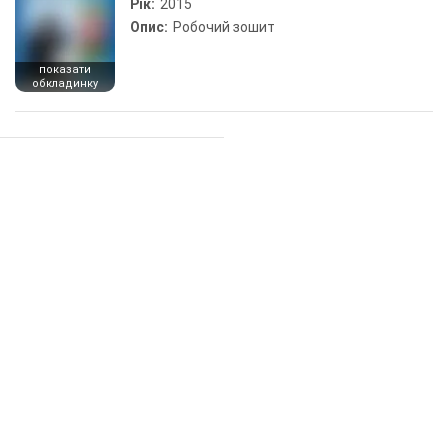
Рік:
2015
Опис:
Робочий зошит
показати
обкладинку