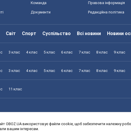
Команда
Правова інформація
ті
Документи
Редакційна політика
Світ
Спорт
Суспільство
Всі новини
Новини ос
ас
3 клас
4 клас
5 клас
6 клас
7 клас
8 клас
9 клас
ас
3 клас
4 клас
5 клас
6 клас
7 клас
8 клас
9 клас
ас
11 клас
йт OBOZ.UA використовує файли cookie, щоб забезпечити належну робот
ас
3 клас
4 клас
5 клас
6 клас
7 клас
8 клас
9 клас
дали вашим інтересам.