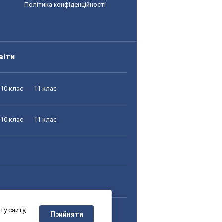
Політика конфіденційності
віти
10 клас
11 клас
10 клас
11 клас
у сайту,
10 клас
11 клас
Прийняти