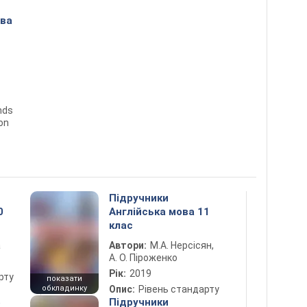
ова
nds
ion
Підручники
0
Англійська мова 11
клас
а
Автори:
М.А. Нерсісян,
А. О. Піроженко
Рік:
2019
рту
показати
обкладинку
Опис:
Рівень стандарту
5
Підручники