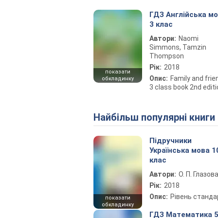
ГДЗ Англійська м
3 клас
Автори:
Naomi
Simmons, Tamzin
Thompson
Рік:
2018
показати
Опис:
Family and frie
обкладинку
3 class book 2nd edit
Найбільш популярні книги
Підручники
Українська мова 1
клас
Автори:
О. П. Глазов
Рік:
2018
Опис:
Рівень станда
показати
обкладинку
ГДЗ Математика 