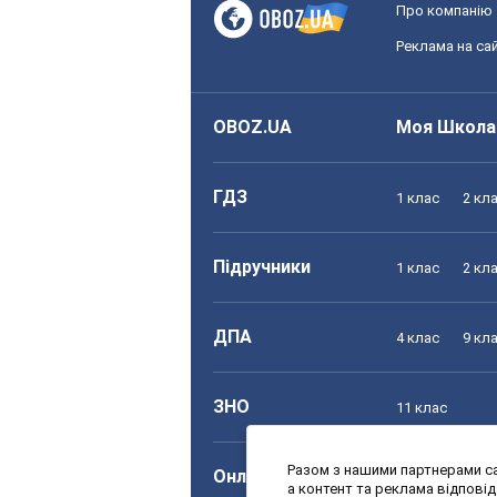
Про компанію
Реклама на сай
OBOZ.UA
Моя Школа
ГДЗ
1 клас
2 кл
Підручники
1 клас
2 кл
ДПА
4 клас
9 кл
ЗНО
11 клас
Разом з нашими партнерами са
Онлайн уроки
1 клас
2 кл
а контент та реклама відпові