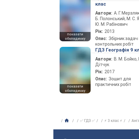
клас
Автори:
А. Г. Мерзляк
Б. Полонський, М. С. Я
Ю. М. Рабінович
Рік:
2013
показати
Опис:
Збірник задач 
обкладинку
контрольних робіт
ГДЗ Географія 9 к
Автори:
В. М. Бойко, І
Дітчук
Рік:
2017
Опис:
Зошит для
практичних робіт
показати
обкладинку
✅ ГДЗ ✅
⚡ 3 клас ⚡
Анг