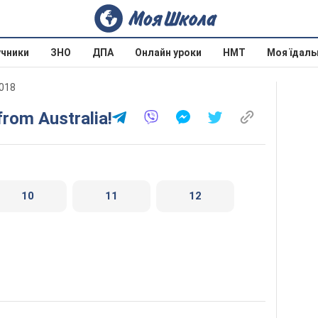
учники
ЗНО
ДПА
Онлайн уроки
НМТ
Моя їдаль
2018
 from Australia!
10
11
12