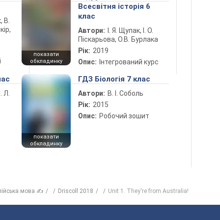
Всесвітня історія 6
клас
, В.
кір,
Автори:
І. Я. Щупак, І. О.
Піскарьова, О.В. Бурлака
Рік:
2019
показати
і
обкладинку
Опис:
Інтегрований курс
лас
ГДЗ Біологія 7 клас
. Л.
Автори:
В. І. Соболь
Рік:
2015
Опис:
Робочий зошит
показати
обкладинку
лійська мова ✍
Driscoll 2018
Unit 1. They're from Australia!