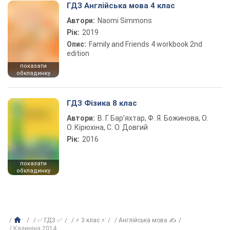
ГДЗ Англійська мова 4 клас
Автори:
Naomi Simmons
Рік:
2019
Опис:
Family and Friends 4 workbook 2nd
edition
показати
обкладинку
ГДЗ Фізика 8 клас
Автори:
В. Г. Бар’яхтар, Ф. Я. Божинова, О.
О. Кірюхіна, С. О. Довгий
Рік:
2016
показати
обкладинку
✅ ГДЗ ✅
⚡ 3 клас ⚡
Англійська мова ✍
Калиніна 2014