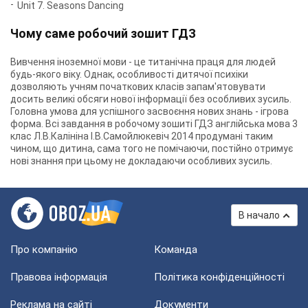
Unit 7. Seasons Dancing
Чому саме робочий зошит ГДЗ
Вивчення іноземної мови - це титанічна праця для людей
будь-якого віку. Однак, особливості дитячої психіки
дозволяють учням початкових класів запам'ятовувати
досить великі обсяги нової інформації без особливих зусиль.
Головна умова для успішного засвоєння нових знань - ігрова
форма. Всі завдання в робочому зошиті ГДЗ англійська мова 3
клас Л.В.Калініна І.В.Самойлюкевіч 2014 продумані таким
чином, що дитина, сама того не помічаючи, постійно отримує
нові знання при цьому не докладаючи особливих зусиль.
В начало
Про компанію
Команда
Правова інформація
Політика конфіденційності
Реклама на сайті
Документи