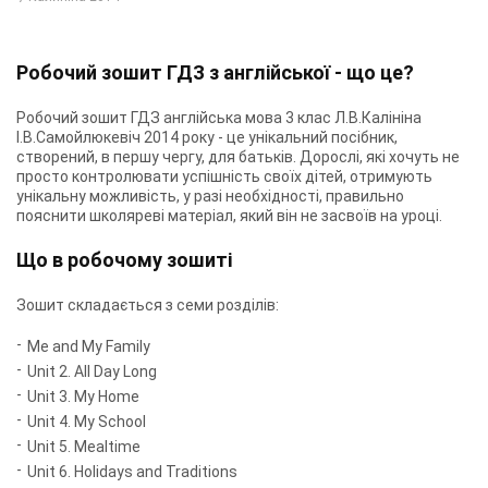
Робочий зошит ГДЗ з англійської - що це?
Робочий зошит ГДЗ англійська мова 3 клас Л.В.Калініна
І.В.Самойлюкевіч 2014 року - це унікальний посібник,
створений, в першу чергу, для батьків. Дорослі, які хочуть не
просто контролювати успішність своїх дітей, отримують
унікальну можливість, у разі необхідності, правильно
пояснити школяреві матеріал, який він не засвоїв на уроці.
Що в робочому зошиті
Зошит складається з семи розділів:
Me and My Family
Unit 2. All Day Long
Unit 3. My Home
Unit 4. My School
Unit 5. Mealtime
Unit 6. Holidays and Traditions