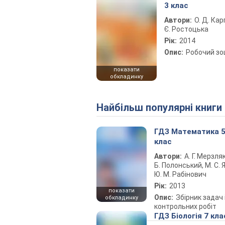
3 клас
Автори:
О. Д. Кар
Є. Ростоцька
Рік:
2014
Опис:
Робочий з
показати
обкладинку
Найбільш популярні книги
ГДЗ Математика 
клас
Автори:
А. Г. Мерзляк
Б. Полонський, М. С. Я
Ю. М. Рабінович
Рік:
2013
показати
Опис:
Збірник задач 
обкладинку
контрольних робіт
ГДЗ Біологія 7 кла