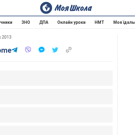
учники
ЗНО
ДПА
Онлайн уроки
НМТ
Моя їдаль
к 2013
Home