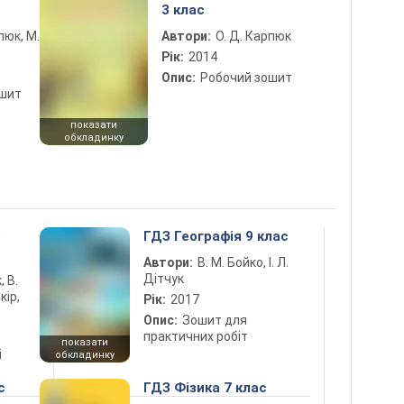
3 клас
пюк, М.
Автори:
О. Д. Карпюк
Рік:
2014
Опис:
Робочий зошит
ошит
показати
обкладинку
5
ГДЗ Географія 9 клас
Автори:
В. М. Бойко, І. Л.
Дітчук
, В.
кір,
Рік:
2017
Опис:
Зошит для
практичних робіт
показати
і
обкладинку
с
ГДЗ Фізика 7 клас