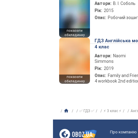
Автори:
В. І. Соболь
Рік:
2015
Опис:
Робочий зоши
показати
обкладинку
ГДЗ Англійська м
4 клас
Автори:
Naomi
Simmons
Рік:
2019
Опис:
Family and Fri
показати
4 workbook 2nd editio
обкладинку
✅ ГДЗ ✅
⚡ 3 клас ⚡
Анг
Про компанію