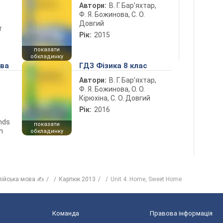
Автори:
В. Г. Бар’яхтар,
Ф. Я. Божинова, С. О.
Довгий
т
Рік:
2015
показати
обкладинку
ова
ГДЗ Фізика 8 клас
Автори:
В. Г. Бар’яхтар,
Ф. Я. Божинова, О. О.
Кірюхіна, С. О. Довгий
Рік:
2016
ends
показати
n
обкладинку
лійська мова ✍
Карпюк 2013
Unit 4. Home, Sweet Home
Команда
Правова інформація