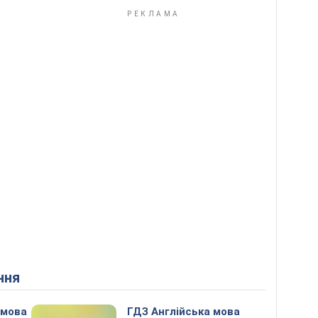
ння
 мова
ГДЗ Англійська мова