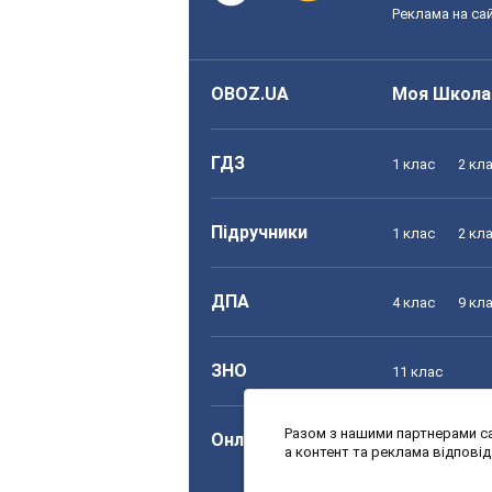
Реклама на сай
OBOZ.UA
Моя Школа
ГДЗ
1 клас
2 кл
Підручники
1 клас
2 кл
ДПА
4 клас
9 кл
ЗНО
11 клас
Разом з нашими партнерами са
Онлайн уроки
1 клас
2 кл
а контент та реклама відпові