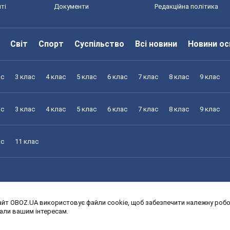
ті
Документи
Редакційна політика
Світ
Спорт
Суспільство
Всі новини
Новини ос
ас
3 клас
4 клас
5 клас
6 клас
7 клас
8 клас
9 клас
ас
3 клас
4 клас
5 клас
6 клас
7 клас
8 клас
9 клас
ас
11 клас
йт OBOZ.UA використовує файли cookie, щоб забезпечити належну робот
ас
3 клас
4 клас
5 клас
6 клас
7 клас
8 клас
9 клас
дали вашим інтересам.