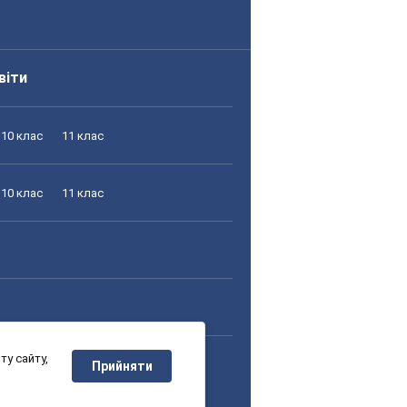
віти
10 клас
11 клас
10 клас
11 клас
у сайту,
10 клас
11 клас
Прийняти