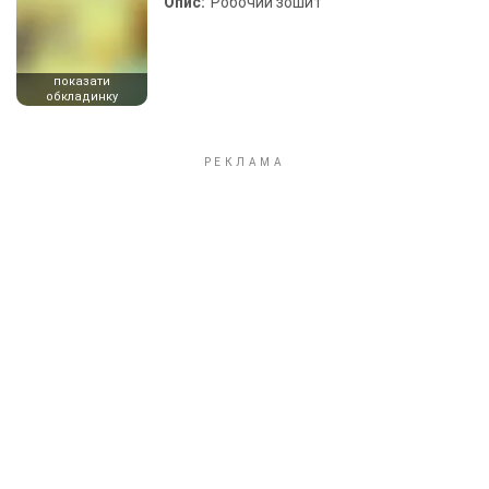
Опис:
Робочий зошит
показати
обкладинку