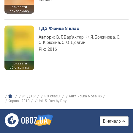
показати
обкладинку
ГДЗ Фізика 8 клас
Автори:
В. Г. Бар’яхтар, Ф. Я. Божинова, О.
О. Кірюхіна, С. О. Довгий
Рік:
2016
показати
обкладинку
✅ ГДЗ ✅
⚡ 3 клас ⚡
Англійська мова ✍
Карпюк 2013
Unit 5. Day by Day
В начало