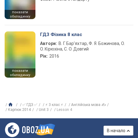
показати
обкладинку
ГДЗ Фізика 8 клас
Автори:
В. Г. Бар’яхтар, Ф. Я. Божинова, О.
О. Кірюхіна, С. О. Довгий
Рік:
2016
показати
обкладинку
✅ ГДЗ ✅
⚡ 3 клас ⚡
Англійська мова ✍
Карпюк 2014
Unit 3
Lesson 4
В начало