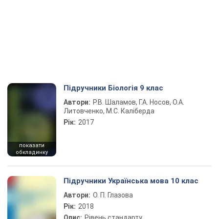
Підручники Біологія 9 клас
Автори:
Р.В. Шаламов, Г.А. Носов, О.А.
Литовченко, М.С. Каліберда
Рік:
2017
показати
обкладинку
Підручники Українська мова 10 клас
Автори:
О. П. Глазова
Рік:
2018
Опис:
Рівень стандарту