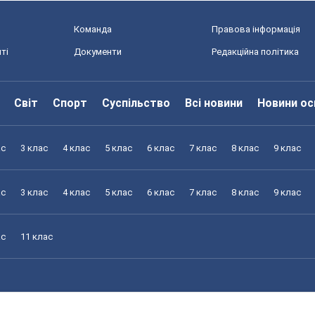
Команда
Правова інформація
ті
Документи
Редакційна політика
Світ
Спорт
Суспільство
Всі новини
Новини ос
ас
3 клас
4 клас
5 клас
6 клас
7 клас
8 клас
9 клас
ас
3 клас
4 клас
5 клас
6 клас
7 клас
8 клас
9 клас
ас
11 клас