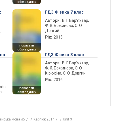
і
обкладинку
с
ГДЗ Фізика 7 клас
Автори:
В. Г. Бар’яхтар,
Ф. Я. Божинова, С. О.
Довгий
т
Рік:
2015
показати
обкладинку
ова
ГДЗ Фізика 8 клас
Автори:
В. Г. Бар’яхтар,
Ф. Я. Божинова, О. О.
Кірюхіна, С. О. Довгий
Рік:
2016
ends
показати
n
обкладинку
лійська мова ✍
Карпюк 2014
Unit 3