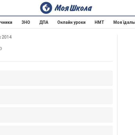
учники
ЗНО
ДПА
Онлайн уроки
НМТ
Моя їдаль
к 2014