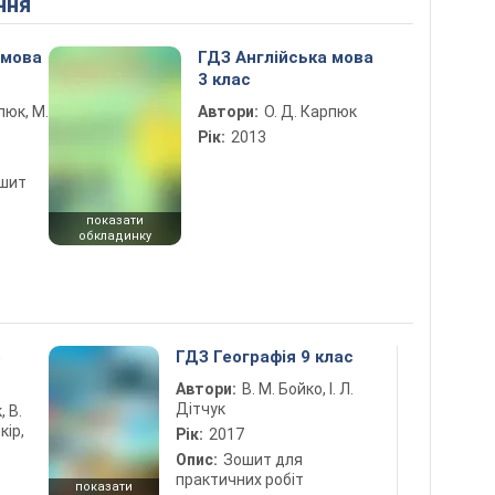
ння
 мова
ГДЗ Англійська мова
3 клас
пюк, М.
Автори:
О. Д. Карпюк
Рік:
2013
ошит
показати
обкладинку
5
ГДЗ Географія 9 клас
Автори:
В. М. Бойко, І. Л.
Дітчук
, В.
кір,
Рік:
2017
Опис:
Зошит для
практичних робіт
показати