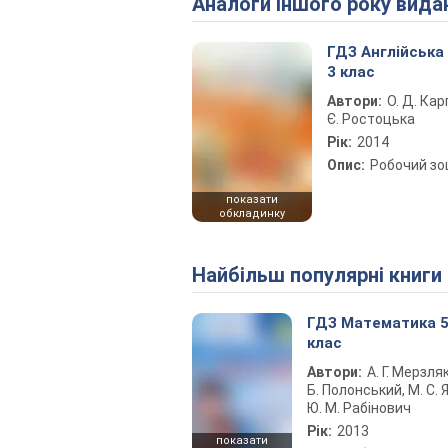
Аналоги іншого року вида
ГДЗ Англійська
3 клас
Автори:
О. Д. Кар
Є. Ростоцька
Рік:
2014
Опис:
Робочий з
показати
обкладинку
Найбільш популярні книги
ГДЗ Математика 
клас
Автори:
А. Г. Мерзляк
Б. Полонський, М. С. Я
Ю. М. Рабінович
Рік:
2013
показати