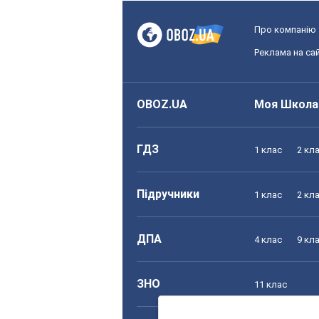
Про компанію
Реклама на сай
OBOZ.UA
Моя Школа
ГДЗ
1 клас
2 кл
Підручники
1 клас
2 кл
ДПА
4 клас
9 кл
ЗНО
11 клас