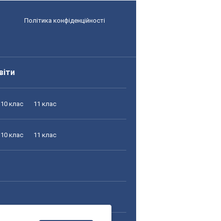
Політика конфіденційності
віти
10 клас
11 клас
10 клас
11 клас