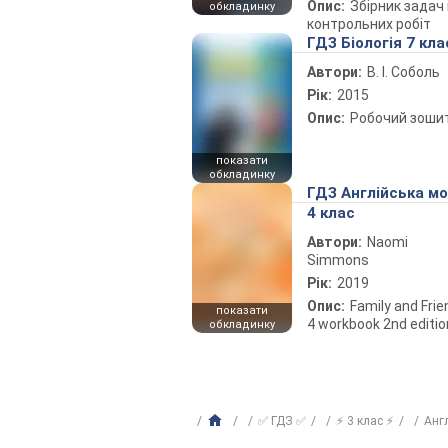
Опис:
Збірник задач 
обкладинку
контрольних робіт
ГДЗ Біологія 7 кла
Автори:
В. І. Соболь
Рік:
2015
Опис:
Робочий зоши
показати
обкладинку
ГДЗ Англійська м
4 клас
Автори:
Naomi
Simmons
Рік:
2019
Опис:
Family and Fri
показати
4 workbook 2nd editio
обкладинку
✅ ГДЗ ✅
⚡ 3 клас ⚡
Анг