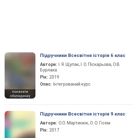
Підручники Всесвітня історія 6 клас
Автори:
І. Я. Щупак, І. О. Піскарьова, О.В.
Бурлака
Рік:
2019
Опис:
Інтегрований курс
показати
обкладинку
Підручники Всесвітня історія 9 клас
Автори:
О.О. Мартинюк, О. О. Гісем
Рік:
2017