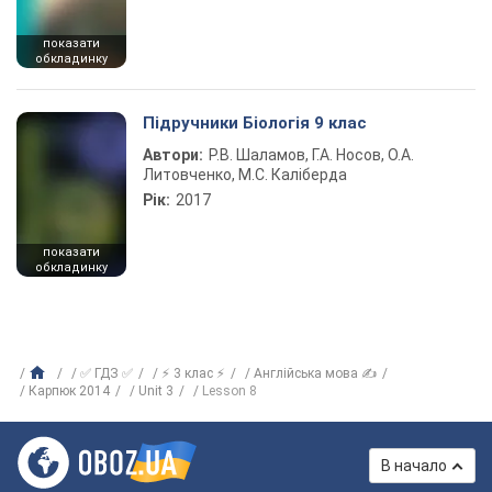
показати
обкладинку
Підручники Біологія 9 клас
Автори:
Р.В. Шаламов, Г.А. Носов, О.А.
Литовченко, М.С. Каліберда
Рік:
2017
показати
обкладинку
✅ ГДЗ ✅
⚡ 3 клас ⚡
Англійська мова ✍
Карпюк 2014
Unit 3
Lesson 8
В начало