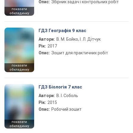
Опис:
Збірник задач і контрольних робіт
показати
обкладинку
ГДЗ Географія 9 клас
Автори:
В. М. Бойко, І. Л. Дітчук
Рік:
2017
Опис:
Зошит для практичних робіт
показати
обкладинку
ГДЗ Біологія 7 клас
Автори:
В. І. Соболь
Рік:
2015
Опис:
Робочий зошит
показати
обкладинку