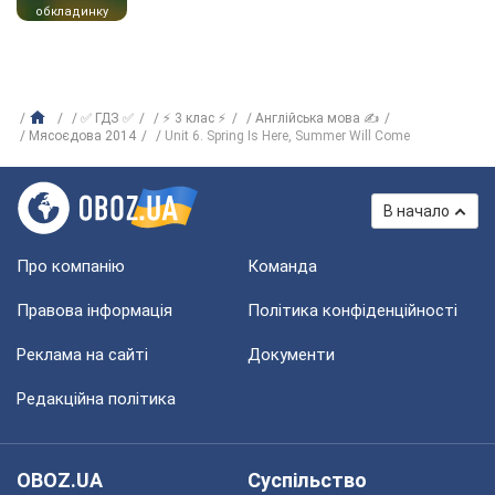
обкладинку
✅ ГДЗ ✅
⚡ 3 клас ⚡
Англійська мова ✍
Мясоєдова 2014
Unit 6. Spring Is Here, Summer Will Come
В начало
Про компанію
Команда
Правова інформація
Політика конфіденційності
Реклама на сайті
Документи
Редакційна політика
OBOZ.UA
Суспільство