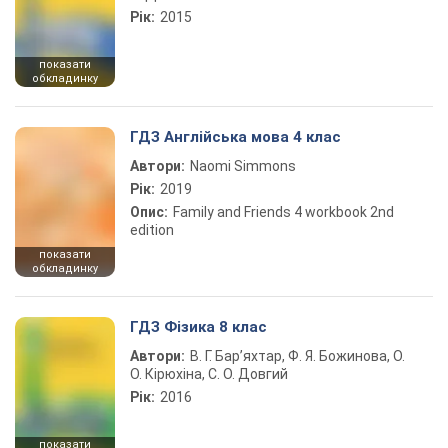
Рік:
2015
показати
обкладинку
ГДЗ Англійська мова 4 клас
Автори:
Naomi Simmons
Рік:
2019
Опис:
Family and Friends 4 workbook 2nd
edition
показати
обкладинку
ГДЗ Фізика 8 клас
Автори:
В. Г. Бар’яхтар, Ф. Я. Божинова, О.
О. Кірюхіна, С. О. Довгий
Рік:
2016
показати