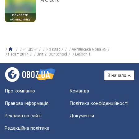
Рік:
2016
показати
обкладинку
✅ ГДЗ ✅
⚡ 3 клас ⚡
Англійська мова ✍
Несвіт 2014
Unit 2. Our School
Lesson 1
В начало
Про компанію
Команда
Правова інформація
Політика конфіденційності
Реклама на сайті
Документи
Редакційна політика