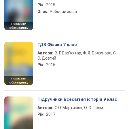
Рік:
2015
Опис:
Робочий зошит
показати
обкладинку
ГДЗ Фізика 7 клас
Автори:
В. Г. Бар’яхтар, Ф. Я. Божинова, С.
О. Довгий
Рік:
2015
показати
обкладинку
Підручники Всесвітня історія 9 клас
Автори:
О.О. Мартинюк, О. О. Гісем
Рік:
2017