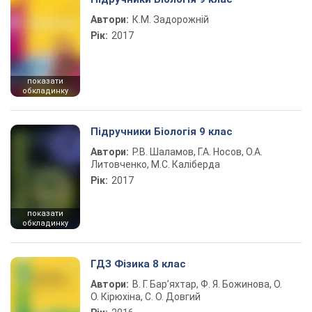
Автори:
К.М. Задорожній
Рік:
2017
показати
обкладинку
Підручники Біологія 9 клас
Автори:
Р.В. Шаламов, Г.А. Носов, О.А.
Литовченко, М.С. Каліберда
Рік:
2017
показати
обкладинку
ГДЗ Фізика 8 клас
Автори:
В. Г. Бар’яхтар, Ф. Я. Божинова, О.
О. Кірюхіна, С. О. Довгий