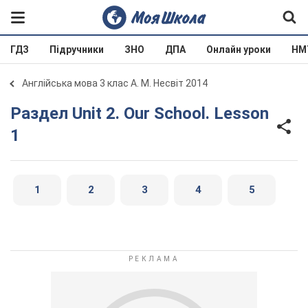
ГДЗ
Підручники
ЗНО
ДПА
Онлайн уроки
НМ
Англійська мова 3 клас А. М. Несвіт 2014
Раздел Unit 2. Our School. Lesson
1
1
2
3
4
5