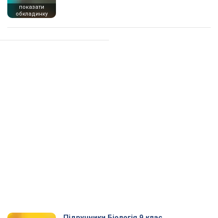
показати
обкладинку
Підручники Біологія 9 клас