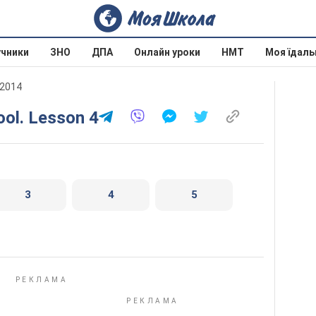
учники
ЗНО
ДПА
Онлайн уроки
НМТ
Моя їдаль
 2014
ool. Lesson 4
3
4
5