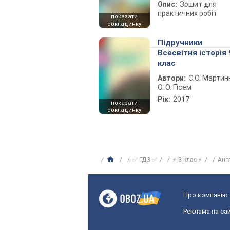
Опис:
Зошит для
практичних робіт
показати
обкладинку
Підручники
Всесвітня історія 
клас
Автори:
О.О. Мартин
О. О. Гісем
Рік:
2017
показати
обкладинку
✅ ГДЗ ✅
⚡ 3 клас ⚡
Анг
Про компанію
Реклама на сай