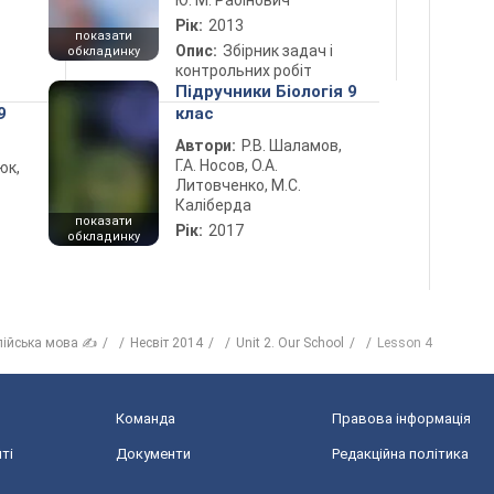
Ю. М. Рабінович
Рік:
2013
показати
Опис:
Збірник задач і
обкладинку
контрольних робіт
Підручники Біологія 9
9
клас
Автори:
Р.В. Шаламов,
Г.А. Носов, О.А.
юк,
Литовченко, М.С.
Каліберда
показати
Рік:
2017
обкладинку
лійська мова ✍
Несвіт 2014
Unit 2. Our School
Lesson 4
Команда
Правова інформація
ті
Документи
Редакційна політика