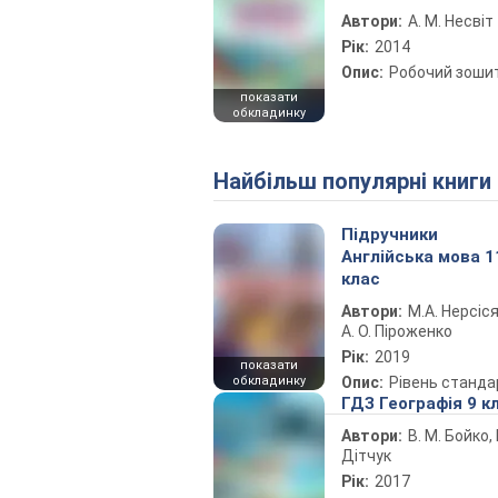
Автори:
А. М. Несвіт
Рік:
2014
Опис:
Робочий зоши
показати
обкладинку
Найбільш популярні книги
Підручники
Англійська мова 1
клас
Автори:
М.А. Нерсіся
А. О. Піроженко
Рік:
2019
показати
обкладинку
Опис:
Рівень станда
ГДЗ Географія 9 к
Автори:
В. М. Бойко, І
Дітчук
Рік:
2017