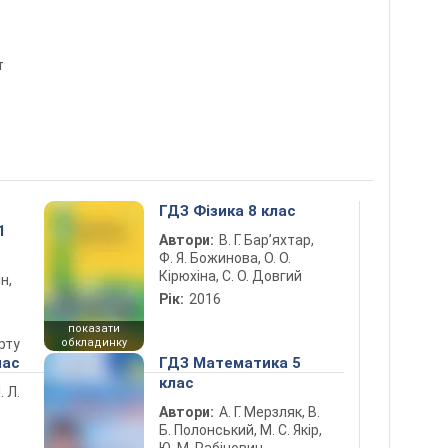
т
ГДЗ Фізика 8 клас
1
Автори:
В. Г. Бар’яхтар,
Ф. Я. Божинова, О. О.
Кірюхіна, С. О. Довгий
н,
Рік:
2016
показати
рту
обкладинку
лас
ГДЗ Математика 5
клас
. Л.
Автори:
А. Г. Мерзляк, В.
Б. Полонський, М. С. Якір,