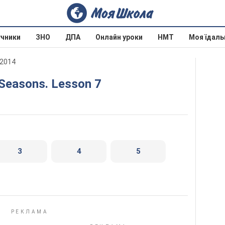
учники
ЗНО
ДПА
Онлайн уроки
НМТ
Моя їдаль
 2014
. Seasons. Lesson 7
3
4
5