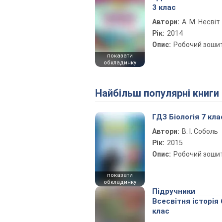
3 клас
Автори:
А. М. Несвіт
Рік:
2014
Опис:
Робочий зоши
показати
обкладинку
Найбільш популярні книги
ГДЗ Біологія 7 кла
Автори:
В. І. Соболь
Рік:
2015
Опис:
Робочий зоши
показати
обкладинку
Підручники
Всесвітня історія 
клас