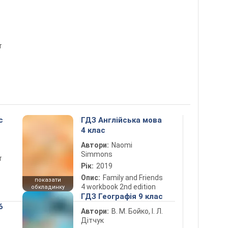
т
с
ГДЗ Англійська мова
4 клас
Автори:
Naomi
Simmons
т
Рік:
2019
Опис:
Family and Friends
показати
4 workbook 2nd edition
обкладинку
ГДЗ Географія 9 клас
6
Автори:
В. М. Бойко, І. Л.
Дітчук