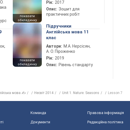
 О.
Рік:
2017
лака
Опис:
Зошит для
практичних робіт
показати
курс
обкладинку
Підручники
9
Англійська мова 11
клас
юк,
Автори:
М.А. Нерсісян,
А. О. Піроженко
Рік:
2019
показати
обкладинку
Опис:
Рівень стандарту
лійська мова ✍
Несвіт 2014
Unit 1. Nature. Seasons
Lesson 7
Команда
Правова інформація
ті
Документи
Редакційна політика