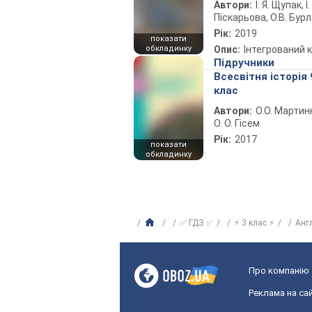
Автори:
І. Я. Щупак, І.
Піскарьова, О.В. Бур
Рік:
2019
показати
обкладинку
Опис:
Інтегрований 
Підручники
Всесвітня історія 
клас
Автори:
О.О. Мартин
О. О. Гісем
Рік:
2017
показати
обкладинку
✅ ГДЗ ✅
⚡ 3 клас ⚡
Анг
Про компанію
Реклама на сай