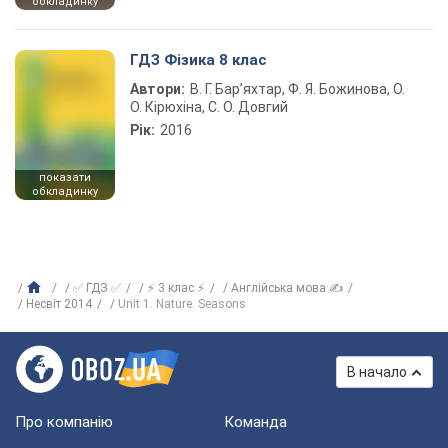
обкладинку
ГДЗ Фізика 8 клас
Автори:
В. Г. Бар’яхтар, Ф. Я. Божинова, О.
О. Кірюхіна, С. О. Довгий
Рік:
2016
показати
обкладинку
✅ ГДЗ ✅
⚡ 3 клас ⚡
Англійська мова ✍
Несвіт 2014
Unit 1. Nature. Seasons
В начало
Про компанію
Команда