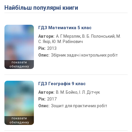
Найбільш популярні книги
ГДЗ Математика 5 клас
Автори:
А. Г. Мерзляк, В. Б. Полонський, М.
С. Якір, Ю. М. Рабінович
Рік:
2013
Опис:
Збірник задач і контрольних робіт
показати
обкладинку
ГДЗ Географія 9 клас
Автори:
В. М. Бойко, І. Л. Дітчук
Рік:
2017
Опис:
Зошит для практичних робіт
показати
обкладинку