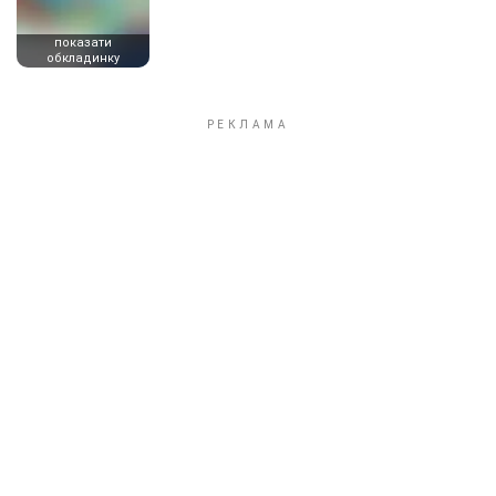
показати
обкладинку