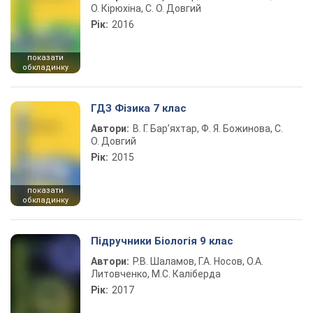
О. Кірюхіна, С. О. Довгий
Рік:
2016
показати
обкладинку
ГДЗ Фізика 7 клас
Автори:
В. Г. Бар’яхтар, Ф. Я. Божинова, С.
О. Довгий
Рік:
2015
показати
обкладинку
Підручники Біологія 9 клас
Автори:
Р.В. Шаламов, Г.А. Носов, О.А.
Литовченко, М.С. Каліберда
Рік:
2017