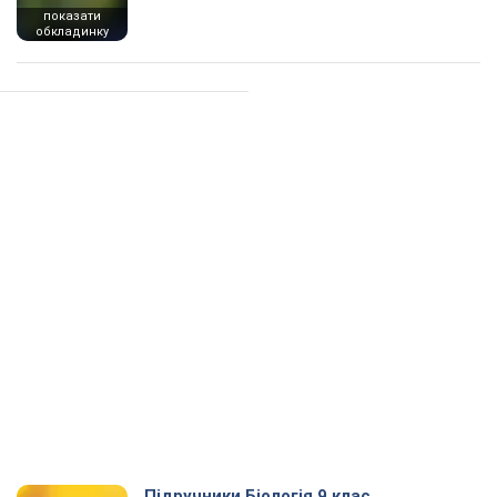
показати
обкладинку
Підручники Біологія 9 клас