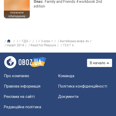
Опис:
Family and Friends 4 workbook 2nd
edition
показати
обкладинку
✅ ГДЗ ✅
⚡ 3 клас ⚡
Англійська мова ✍
Несвіт 2014
Read For Pleasure
TEXT 6
В начало
Про компанію
Команда
Правова інформація
Політика конфіденційності
Реклама на сайті
Документи
Редакційна політика