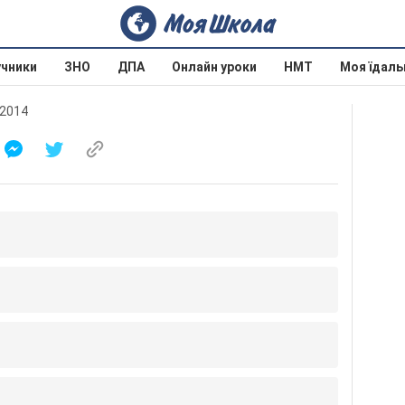
учники
ЗНО
ДПА
Онлайн уроки
НМТ
Моя їдаль
 2014