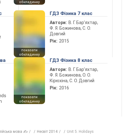
і
обкладинку
с
ГДЗ Фізика 7 клас
Автори:
В. Г. Бар’яхтар,
Ф. Я. Божинова, С. О.
Довгий
т
Рік:
2015
показати
обкладинку
ова
ГДЗ Фізика 8 клас
Автори:
В. Г. Бар’яхтар,
Ф. Я. Божинова, О. О.
Кірюхіна, С. О. Довгий
Рік:
2016
ends
показати
n
обкладинку
лійська мова ✍
Несвіт 2014
Unit 5. Holidays