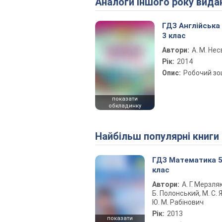
Аналоги іншого року вида
ГДЗ Англійська
3 клас
Автори:
А. М. Нес
Рік:
2014
Опис:
Робочий з
показати
обкладинку
Найбільш популярні книги
ГДЗ Математика 
клас
Автори:
А. Г. Мерзляк
Б. Полонський, М. С. Я
Ю. М. Рабінович
Рік:
2013
показати