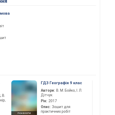
ння
 мова
віт
ошит
5
ГДЗ Географія 9 клас
Автори:
В. М. Бойко, І. Л.
Дітчук
, В.
кір,
Рік:
2017
Опис:
Зошит для
практичних робіт
показати