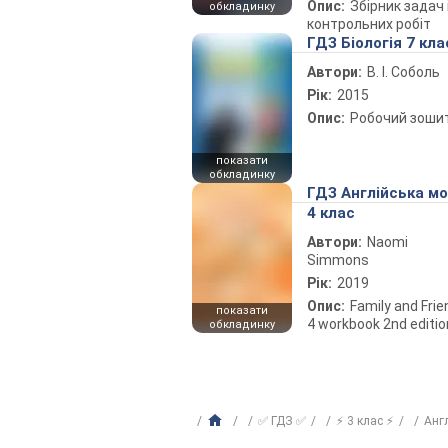
Опис:
Збірник задач 
обкладинку
контрольних робіт
ГДЗ Біологія 7 кла
Автори:
В. І. Соболь
Рік:
2015
Опис:
Робочий зоши
показати
обкладинку
ГДЗ Англійська м
4 клас
Автори:
Naomi
Simmons
Рік:
2019
Опис:
Family and Fri
показати
4 workbook 2nd editio
обкладинку
✅ ГДЗ ✅
⚡ 3 клас ⚡
Анг