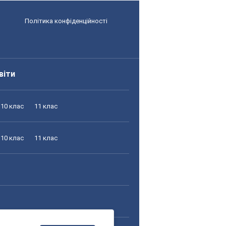
Політика конфіденційності
віти
10 клас
11 клас
10 клас
11 клас