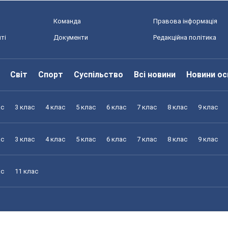
Команда
Правова інформація
ті
Документи
Редакційна політика
Світ
Спорт
Суспільство
Всі новини
Новини ос
ас
3 клас
4 клас
5 клас
6 клас
7 клас
8 клас
9 клас
ас
3 клас
4 клас
5 клас
6 клас
7 клас
8 клас
9 клас
ас
11 клас