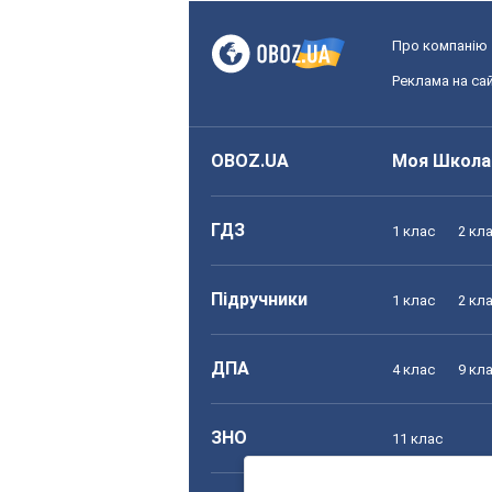
Про компанію
Реклама на сай
OBOZ.UA
Моя Школа
ГДЗ
1 клас
2 кл
Підручники
1 клас
2 кл
ДПА
4 клас
9 кл
ЗНО
11 клас