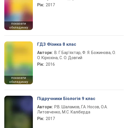
Рік:
2017
показати
обкладинку
ГДЗ Фізика 8 клас
Автори:
В. Г. Бар’яхтар, Ф. Я. Божинова, О.
О. Кірюхіна, С. О. Довгий
Рік:
2016
показати
обкладинку
Підручники Біологія 9 клас
Автори:
Р.В. Шаламов, Г.А. Носов, О.А.
Литовченко, М.С. Каліберда
Рік:
2017