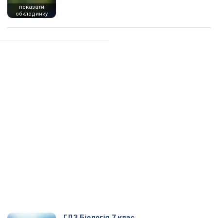
показати
обкладинку
ГДЗ Біологія 7 клас