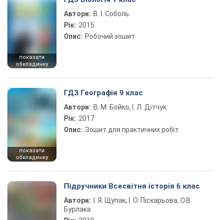
Автори:
В. І. Соболь
Рік:
2015
Опис:
Робочий зошит
показати
обкладинку
ГДЗ Географія 9 клас
Автори:
В. М. Бойко, І. Л. Дітчук
Рік:
2017
Опис:
Зошит для практичних робіт
показати
обкладинку
Підручники Всесвітня історія 6 клас
Автори:
І. Я. Щупак, І. О. Піскарьова, О.В.
Бурлака