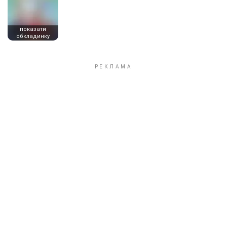
показати
обкладинку