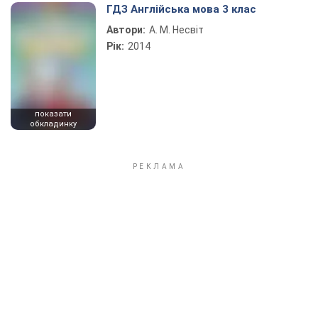
Play Video
ГДЗ Англійська мова 3 клас
Автори:
А. М. Несвіт
Рік:
2014
показати
обкладинку