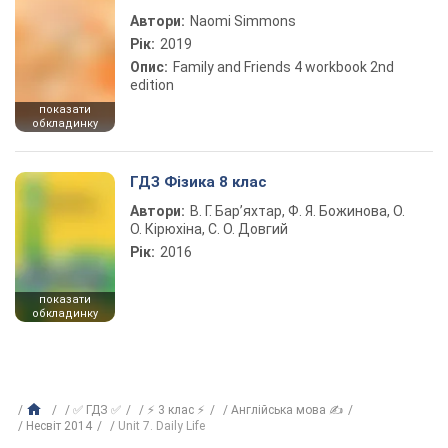
Автори:
Naomi Simmons
Рік:
2019
Опис:
Family and Friends 4 workbook 2nd
edition
показати
обкладинку
ГДЗ Фізика 8 клас
Автори:
В. Г. Бар’яхтар, Ф. Я. Божинова, О.
О. Кірюхіна, С. О. Довгий
Рік:
2016
показати
обкладинку
✅ ГДЗ ✅
⚡ 3 клас ⚡
Англійська мова ✍
Несвіт 2014
Unit 7. Daily Life