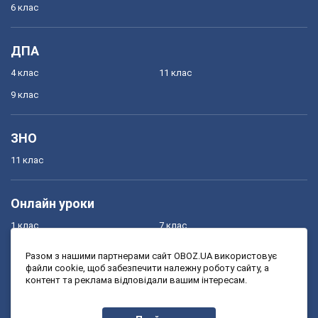
6 клас
ДПА
4 клас
11 клас
9 клас
ЗНО
11 клас
Онлайн уроки
1 клас
7 клас
2 клас
8 клас
Разом з нашими партнерами сайт OBOZ.UA використовує
файли cookie, щоб забезпечити належну роботу сайту, а
3 клас
9 клас
контент та реклама відповідали вашим інтересам.
4 клас
10 клас
5 клас
11 клас