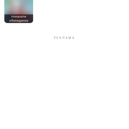
показати
обкладинку