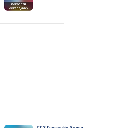
показати
обкладинку
ГДЗ Географія 9 клас