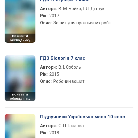
Автори:
В. М. Бойко, І. Л. Дітчук
Рік:
2017
Опис:
Зошит для практичних робіт
показати
обкладинку
ГДЗ Біологія 7 клас
Автори:
В. І. Соболь
Рік:
2015
Опис:
Робочий зошит
показати
обкладинку
Підручники Українська мова 10 клас
Автори:
О. П. Глазова
Рік:
2018