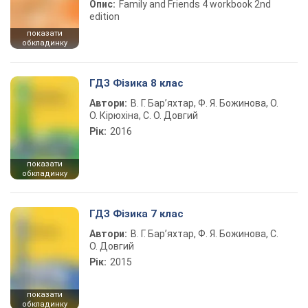
Опис:
Family and Friends 4 workbook 2nd
edition
показати
обкладинку
ГДЗ Фізика 8 клас
Автори:
В. Г. Бар’яхтар, Ф. Я. Божинова, О.
О. Кірюхіна, С. О. Довгий
Рік:
2016
показати
обкладинку
ГДЗ Фізика 7 клас
Автори:
В. Г. Бар’яхтар, Ф. Я. Божинова, С.
О. Довгий
Рік:
2015
показати
обкладинку