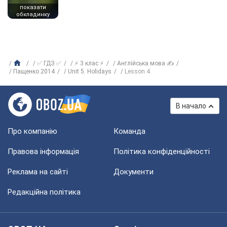
показати
обкладинку
✅ ГДЗ ✅
⚡ 3 клас ⚡
Англійська мова ✍
Пащенко 2014
Unit 5. Holidays
Lesson 4
В начало
Про компанію
Команда
Правова інформація
Політика конфіденційності
Реклама на сайті
Документи
Редакційна політика