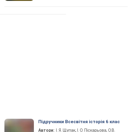
Підручники Всесвітня історія 6 клас
Автори:
І. Я. Щупак, І. О. Піскарьова, О.В.