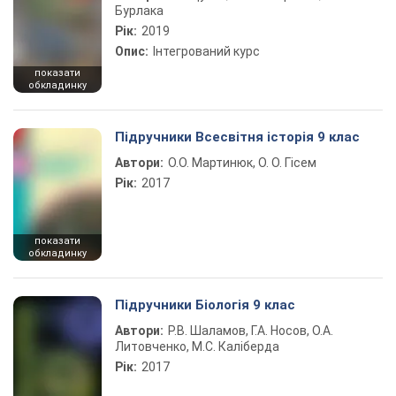
Бурлака
Рік:
2019
Опис:
Інтегрований курс
показати
обкладинку
Підручники Всесвітня історія 9 клас
Автори:
О.О. Мартинюк, О. О. Гісем
Рік:
2017
показати
обкладинку
Підручники Біологія 9 клас
Автори:
Р.В. Шаламов, Г.А. Носов, О.А.
Литовченко, М.С. Каліберда
Рік:
2017