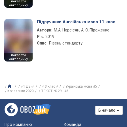
показати
обкладинку
Підручники Англійська мова 11 клас
Автори:
М.А. Нерсісян, А. О. Піроженко
Рік:
2019
Опис:
Рівень стандарту
показати
обкладинку
✅ ГДЗ ✅
⚡ 3 клас ⚡
Українська мова ✍
Коваленко 2020
ТЕКСТ № 29 - 46
В начало
Про компанію
Команда