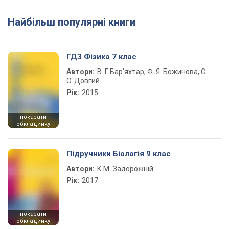
Найбільш популярні книги
Play Video
ГДЗ Фізика 7 клас
Автори:
В. Г. Бар’яхтар, Ф. Я. Божинова, С.
О. Довгий
Рік:
2015
показати
обкладинку
Підручники Біологія 9 клас
Автори:
К.М. Задорожній
Рік:
2017
показати
обкладинку