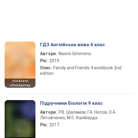
ГДЗ Англійська мова 4 клас
Автори:
Naomi Simmons
Рік:
2019
Опис:
Family and Friends 4 workbook 2nd
edition
показати
обкладинку
Підручники Біологія 9 клас
Автори:
Р.В. Шаламов, Г.А. Носов, О.А.
Литовченко, М.С. Каліберда
Рік:
2017