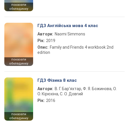
показати
обкладинку
ГДЗ Англійська мова 4 клас
Автори:
Naomi Simmons
Рік:
2019
Опис:
Family and Friends 4 workbook 2nd
edition
показати
обкладинку
ГДЗ Фізика 8 клас
Автори:
В. Г. Бар’яхтар, Ф. Я. Божинова, О.
О. Кірюхіна, С. О. Довгий
Рік:
2016
показати
обкладинку