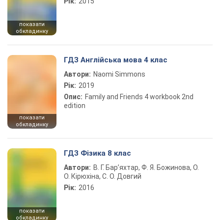
Рік:
2015
показати
обкладинку
ГДЗ Англійська мова 4 клас
Автори:
Naomi Simmons
Рік:
2019
Опис:
Family and Friends 4 workbook 2nd
edition
показати
обкладинку
ГДЗ Фізика 8 клас
Автори:
В. Г. Бар’яхтар, Ф. Я. Божинова, О.
О. Кірюхіна, С. О. Довгий
Рік:
2016
показати
обкладинку