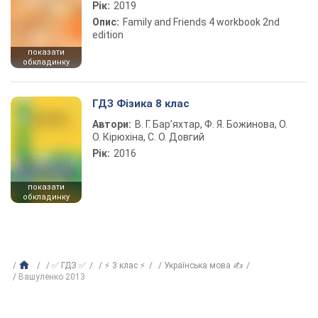
Рік:
2019
Опис:
Family and Friends 4 workbook 2nd
edition
показати
обкладинку
ГДЗ Фізика 8 клас
Автори:
В. Г. Бар’яхтар, Ф. Я. Божинова, О.
О. Кірюхіна, С. О. Довгий
Рік:
2016
показати
обкладинку
✅ ГДЗ ✅
⚡ 3 клас ⚡
Українська мова ✍
Вашуленко 2013