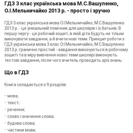
ГДЗ 3 клас українська мова М.С.Вашуленко,
О.І.Мельничайко 2013 р. - просто і зручно
ГДЗ 3 клас українська мова О.І.Мельничайко, М.С.Вашуленко
2013 р. - це унікальний помічник для школярів і їх батьків. В
першу чергу - це робочий зошит, в якій діти будуть не тільки
виконувати завдання, а й вчити нові теми. Принцип роботи з
ГДЗ українська мова 3 клас О.І.Мельничайко, М.С.Вашуленко
2013 р. гранично простий - завдання виконуються в робочому
зошиті та в міру вивчення нової теми школярі виконують
тестові завдання, після чого вчитель проводить зріз знань.
Що в ГДЗ
Книга складається з 9 розділів:
мова;
текст;
речення;
слово і значення слова;
будова слова;
частини мови;