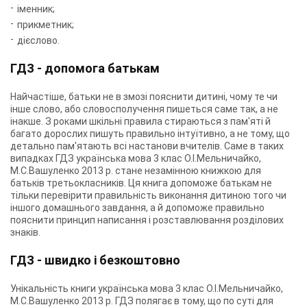
іменник;
прикметник;
дієслово.
ГДЗ - допомога батькам
Найчастіше, батьки не в змозі пояснити дитині, чому те чи
інше слово, або словосполучення пишеться саме так, а не
інакше. З роками шкільні правила стираються з пам'яті й
багато дорослих пишуть правильно інтуїтивно, а не тому, що
детально пам'ятають всі настанови вчителів. Саме в таких
випадках ГДЗ українська мова 3 клас О.І.Мельничайко,
М.С.Вашуленко 2013 р. стане незамінною книжкою для
батьків третьокласників. Ця книга допоможе батькам не
тільки перевірити правильність виконання дитиною того чи
іншого домашнього завдання, а й допоможе правильно
пояснити принцип написання і розставлювання розділових
знаків.
ГДЗ - швидко і безкоштовно
Унікальність книги українська мова 3 клас О.І.Мельничайко,
М.С.Вашуленко 2013 р. ГДЗ полягає в тому, що по суті для