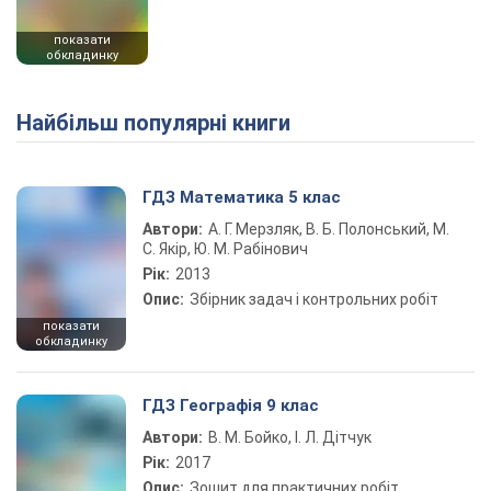
показати
обкладинку
Найбільш популярні книги
ГДЗ Математика 5 клас
Автори:
А. Г. Мерзляк, В. Б. Полонський, М.
С. Якір, Ю. М. Рабінович
Рік:
2013
Опис:
Збірник задач і контрольних робіт
показати
обкладинку
ГДЗ Географія 9 клас
Автори:
В. М. Бойко, І. Л. Дітчук
Рік:
2017
Опис:
Зошит для практичних робіт