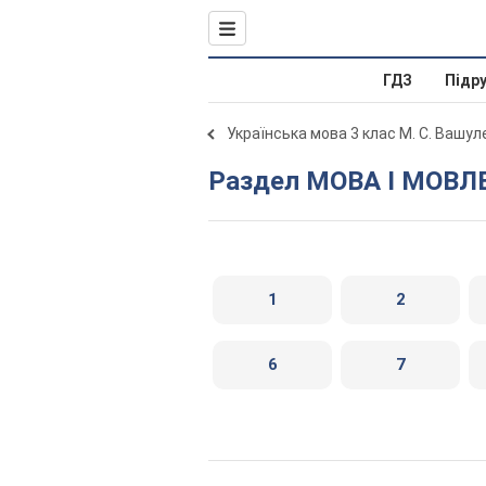
ГДЗ
Підр
Українська мова 3 клас М. С. Вашул
Раздел МОВА І МОВ
1
2
6
7