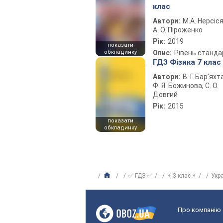
клас
Автори:
М.А. Нерсіся
А. О. Піроженко
Рік:
2019
показати
обкладинку
Опис:
Рівень станда
ГДЗ Фізика 7 клас
Автори:
В. Г. Бар’яхт
Ф. Я. Божинова, С. О.
Довгий
Рік:
2015
показати
обкладинку
✅ ГДЗ ✅
⚡ 3 клас ⚡
Укр
Про компанію