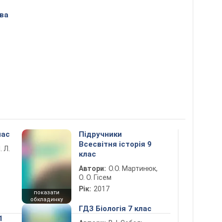
ова
лас
Підручники
Всесвітня історія 9
. Л.
клас
Автори:
О.О. Мартинюк,
О. О. Гісем
Рік:
2017
показати
обкладинку
ГДЗ Біологія 7 клас
1