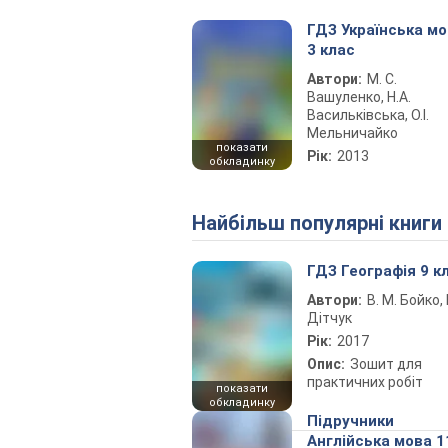
ГДЗ Українська м
3 клас
Автори:
М. С.
Вашуленко, Н.А.
Васильківська, О.І.
Мельничайко
показати
Рік:
2013
обкладинку
Найбільш популярні книги
ГДЗ Географія 9 к
Автори:
В. М. Бойко, І
Дітчук
Рік:
2017
Опис:
Зошит для
практичних робіт
показати
обкладинку
Підручники
Англійська мова 1