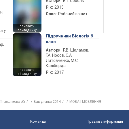
Автори:
В. І. Соболь
Рік:
2015
н,
Опис:
Робочий зошит
показати
рту
обкладинку
Підручники Біологія 9
клас
ар,
Автори:
Р.В. Шаламов,
Г.А. Носов, О.А.
Литовченко, М.С.
Каліберда
показати
Рік:
2017
обкладинку
аїнська мова ✍
Вашуленко 2014
МОВА І МОВЛЕННЯ
Команда
Правова інформація