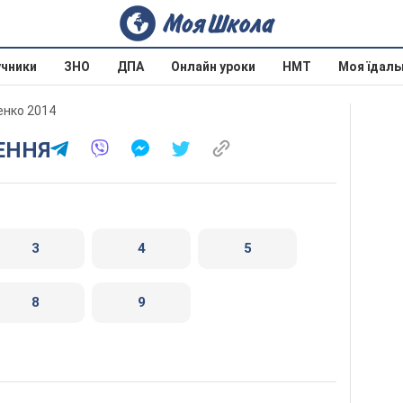
учники
ЗНО
ДПА
Онлайн уроки
НМТ
Моя їдаль
енко 2014
ЛЕННЯ
3
4
5
8
9