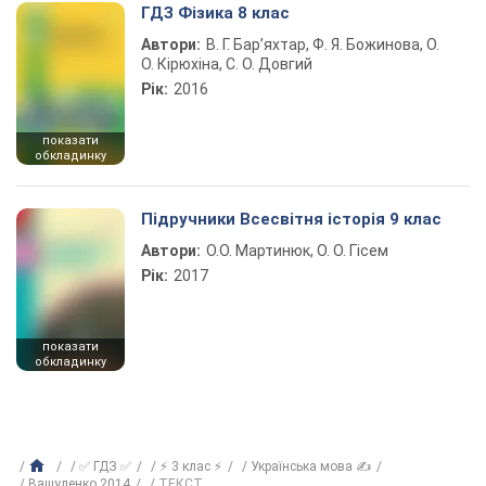
ГДЗ Фізика 8 клас
Автори:
В. Г. Бар’яхтар, Ф. Я. Божинова, О.
О. Кірюхіна, С. О. Довгий
Рік:
2016
показати
обкладинку
Підручники Всесвітня історія 9 клас
Автори:
О.О. Мартинюк, О. О. Гісем
Рік:
2017
показати
обкладинку
✅ ГДЗ ✅
⚡ 3 клас ⚡
Українська мова ✍
Вашуленко 2014
ТЕКСТ