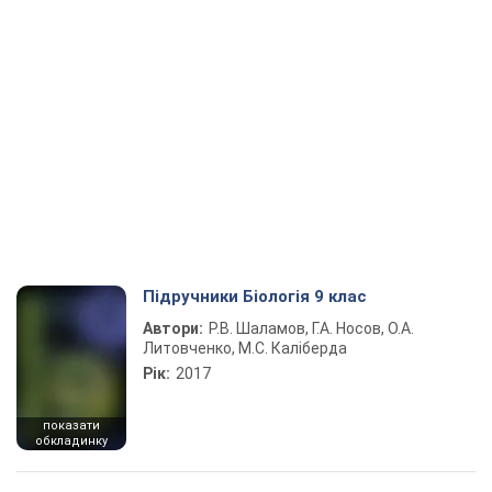
Підручники Біологія 9 клас
Автори:
Р.В. Шаламов, Г.А. Носов, О.А.
Литовченко, М.С. Каліберда
Рік:
2017
показати
обкладинку