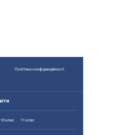
Політика конфіденційності
віти
10 клас
11 клас