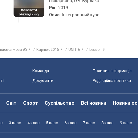
Піскарьова, О.В. Бурлака
Рік:
2019
показати
і
обкладинку
Опис:
Інтегрований курс
лійська мова ✍
Карпюк 2015
UNIT 6
Lesson 9
Команда
Правова інформація
ті
Документи
Редакційна політика
Світ
Спорт
Суспільство
Всі новини
Новини ос
ас
3 клас
4 клас
5 клас
6 клас
7 клас
8 клас
9 клас