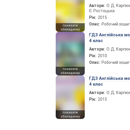
Автори:
О. Д. Карпюк
Є. Ростоцька
Рік:
2015
Опис:
Робочий зоши
показати
обкладинку
ГДЗ Англійська м
4 клас
Автори:
О. Д. Карпю
Рік:
2010
Опис:
Робочий зоши
показати
обкладинку
ГДЗ Англійська м
4 клас
Автори:
О. Д. Карпю
Рік:
2015
показати
обкладинку