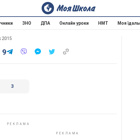
учники
ЗНО
ДПА
Онлайн уроки
НМТ
Моя їдаль
к 2015
 9
3