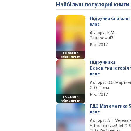
Найбільш популярні книги
Підручники Біолог
клас
Автори:
К.М.
Задорожній
Рік:
2017
показати
обкладинку
Підручники
Всесвітня історія 
клас
Автори:
О.О. Мартин
О. О. Гісем
Рік:
2017
показати
обкладинку
ГДЗ Математика 
клас
Автори:
А. Г. Мерзляк
Б. Полонський, М. С. Я