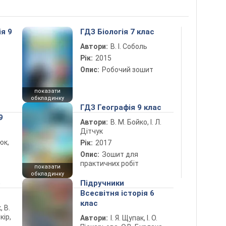
ія 9
ГДЗ Біологія 7 клас
Автори:
В. І. Соболь
Рік:
2015
Опис:
Робочий зошит
показати
обкладинку
ГДЗ Географія 9 клас
9
Автори:
В. М. Бойко, І. Л.
Дітчук
юк,
Рік:
2017
Опис:
Зошит для
практичних робіт
показати
обкладинку
5
Підручники
Всесвітня історія 6
клас
, В.
кір,
Автори:
І. Я. Щупак, І. О.