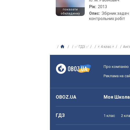
Ю. М. Рабінович
Рік:
2013
показати
Опис:
Збірник задач 
обкладинку
контрольних робіт
✅ ГДЗ ✅
⚡ 4 клас ⚡
Анг
Про компанію
Реклама на сай
OBOZ.UA
Моя Школа
ГДЗ
1 клас
2 кл