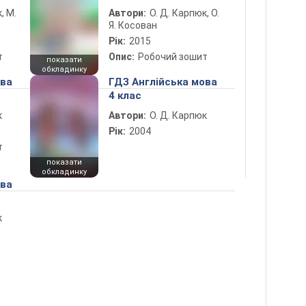
, М.
Автори:
О. Д. Карпюк, О.
Я. Косован
Рік:
2015
т
Опис:
Робочий зошит
показати
обкладинку
ова
ГДЗ Англійська мова
4 клас
к
Автори:
О. Д. Карпюк
Рік:
2004
т
показати
обкладинку
ова
к