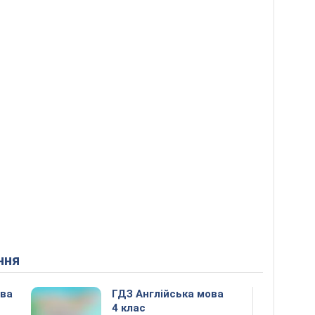
ння
ова
ГДЗ Англійська мова
4 клас