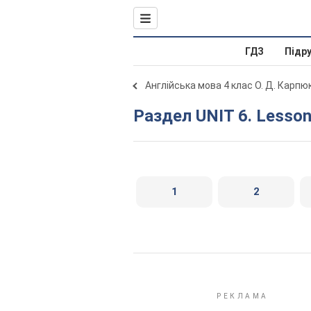
ГДЗ
Підр
Англійська мова 4 клас О. Д. Карпю
Раздел UNIT 6. Lesson
1
2