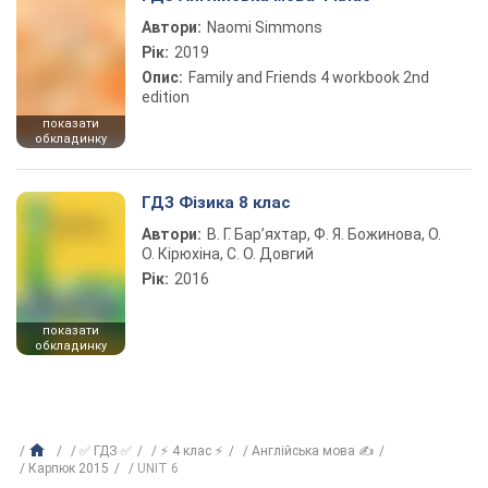
Автори:
Naomi Simmons
Рік:
2019
Опис:
Family and Friends 4 workbook 2nd
edition
показати
обкладинку
ГДЗ Фізика 8 клас
Автори:
В. Г. Бар’яхтар, Ф. Я. Божинова, О.
О. Кірюхіна, С. О. Довгий
Рік:
2016
показати
обкладинку
✅ ГДЗ ✅
⚡ 4 клас ⚡
Англійська мова ✍
Карпюк 2015
UNIT 6