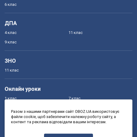
6 клас
ДПА
4 клас
11 клас
9 клас
ЗНО
11 клас
Онлайн уроки
1 клас
7 клас
2 клас
8 клас
Разом з нашими партнерами сайт OBOZ.UA використовує
файли cookie, щоб забезпечити належну роботу сайту, а
3 клас
9 клас
контент та реклама відповідали вашим інтересам.
4 клас
10 клас
5 клас
11 клас