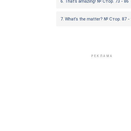
6. That’s amazing! № Стор. 73 - 86
7. What’s the matter? № Стор. 87 -