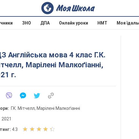
учники
ЗНО
ДПА
Онлайн уроки
НМТ
Моя їдаль
З Англійська мова 4 клас Г.К.
тчелл, Марілені Малкоґіанні,
21 г.
тори:
Г.К. Мітчелл, Марілені Малкоґіанні
:
2021
О
тинг:
4.3
ц