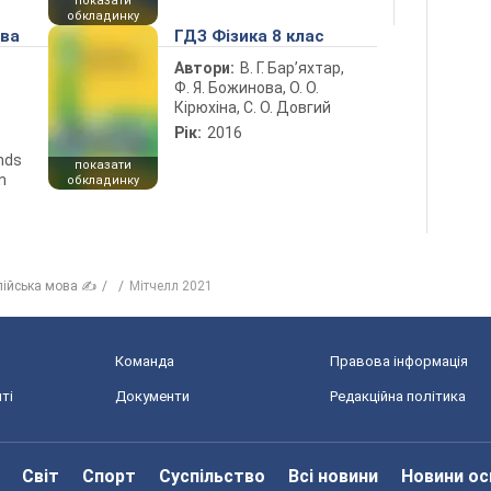
показати
обкладинку
ова
ГДЗ Фізика 8 клас
Автори:
В. Г. Бар’яхтар,
Ф. Я. Божинова, О. О.
Кірюхіна, С. О. Довгий
Рік:
2016
ends
показати
n
обкладинку
лійська мова ✍
Мітчелл 2021
Команда
Правова інформація
ті
Документи
Редакційна політика
Світ
Спорт
Суспільство
Всі новини
Новини ос