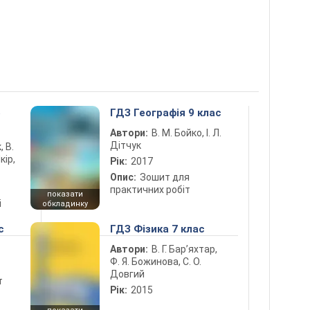
5
ГДЗ Географія 9 клас
Автори:
В. М. Бойко, І. Л.
Дітчук
, В.
кір,
Рік:
2017
Опис:
Зошит для
практичних робіт
показати
і
обкладинку
с
ГДЗ Фізика 7 клас
Автори:
В. Г. Бар’яхтар,
Ф. Я. Божинова, С. О.
Довгий
т
Рік:
2015