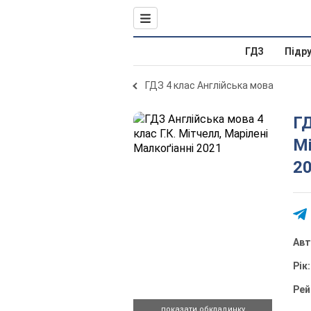
ГДЗ
Підр
ГДЗ 4 клас Англійська мова
ГД
Мі
20
Ав
Рік
Рей
показати обкладинку