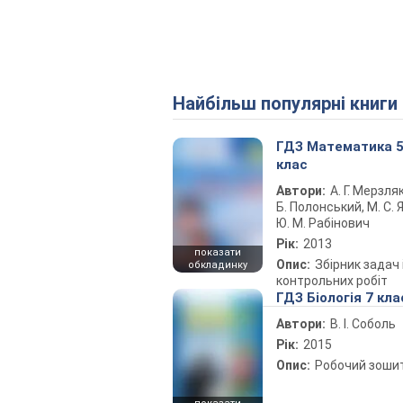
Найбільш популярні книги
ГДЗ Математика 
клас
Автори:
А. Г. Мерзляк
Б. Полонський, М. С. Я
Ю. М. Рабінович
Рік:
2013
показати
Опис:
Збірник задач 
обкладинку
контрольних робіт
ГДЗ Біологія 7 кла
Автори:
В. І. Соболь
Рік:
2015
Опис:
Робочий зоши