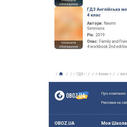
показати
обкладинку
ГДЗ Англійська м
4 клас
Автори:
Naomi
Simmons
Рік:
2019
Опис:
Family and Fri
показати
4 workbook 2nd editio
обкладинку
✅ ГДЗ ✅
⚡ 4 клас ⚡
Анг
Про компанію
Реклама на сай
OBOZ.UA
Моя Школа