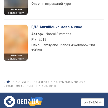
Опис:
Інтегрований курс
показати
обкладинку
ГДЗ Англійська мова 4 клас
Автори:
Naomi Simmons
Рік:
2019
Опис:
Family and Friends 4 workbook 2nd
edition
показати
обкладинку
✅ ГДЗ ✅
⚡ 4 клас ⚡
Англійська мова ✍
Несвіт 2015
UNIT 1
Lesson 8
В начало