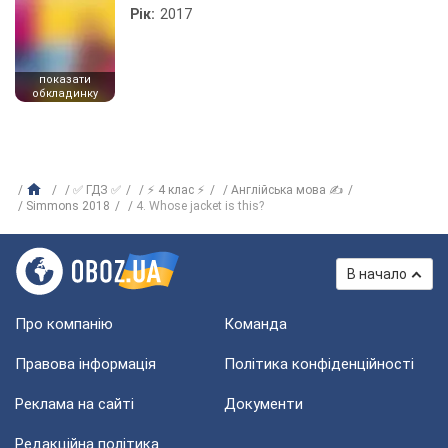
Рік:
2017
показати
обкладинку
✅ ГДЗ ✅
⚡ 4 клас ⚡
Англійська мова ✍
Simmons 2018
4. Whose jacket is this?
В начало
Про компанію
Команда
Правова інформація
Політика конфіденційності
Реклама на сайті
Документи
Редакційна політика