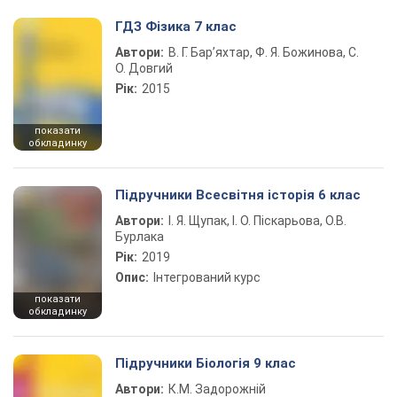
ГДЗ Фізика 7 клас
Автори:
В. Г. Бар’яхтар, Ф. Я. Божинова, С.
О. Довгий
Рік:
2015
показати
обкладинку
Підручники Всесвітня історія 6 клас
Автори:
І. Я. Щупак, І. О. Піскарьова, О.В.
Бурлака
Рік:
2019
Опис:
Інтегрований курс
показати
обкладинку
Підручники Біологія 9 клас
Автори:
К.М. Задорожній