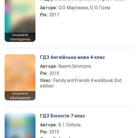
Автори:
О.О. Мартинюк, О. О. Гісем
Рік:
2017
показати
обкладинку
ГДЗ Англійська мова 4 клас
Автори:
Naomi Simmons
Рік:
2019
Опис:
Family and Friends 4 workbook 2nd
edition
показати
обкладинку
ГДЗ Біологія 7 клас
Автори:
В. І. Соболь
Рік:
2015