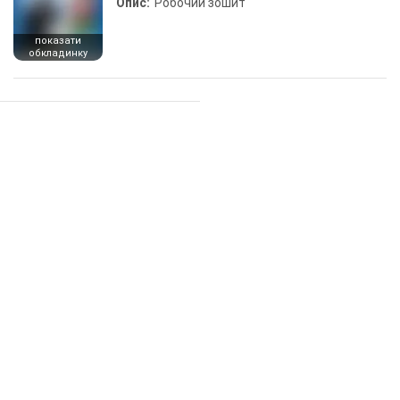
Опис:
Робочий зошит
показати
обкладинку