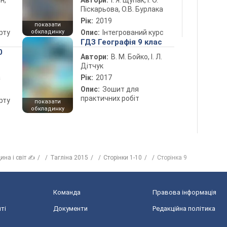
н,
Автори:
І. Я. Щупак, І. О.
Піскарьова, О.В. Бурлака
Рік:
2019
показати
рту
обкладинку
Опис:
Інтегрований курс
ГДЗ Географія 9 клас
0
Автори:
В. М. Бойко, І. Л.
Дітчук
а
Рік:
2017
Опис:
Зошит для
практичних робіт
рту
показати
обкладинку
ина і світ ✍
Тагліна 2015
Сторінки 1-10
Сторінка 9
Команда
Правова інформація
ті
Документи
Редакційна політика