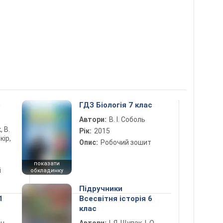
5
ГДЗ Біологія 7 клас
Автори:
В. І. Соболь
, В.
Рік:
2015
кір,
Опис:
Робочий зошит
показати
і
обкладинку
Підручники
1
Всесвітня історія 6
клас