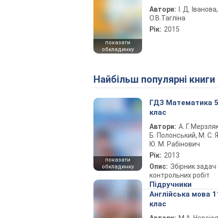
Автори:
І. Д. Іванова,
О.В.Тагліна
Рік:
2015
показати
обкладинку
Найбільш популярні книги
ГДЗ Математика 
клас
Автори:
А. Г. Мерзляк
Б. Полонський, М. С. Я
Ю. М. Рабінович
Рік:
2013
показати
Опис:
Збірник задач 
обкладинку
контрольних робіт
Підручники
Англійська мова 1
клас