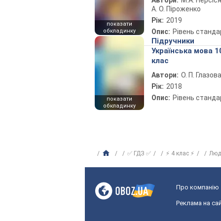
Автори:
М.А. Нерсіся
А. О. Піроженко
Рік:
2019
показати
обкладинку
Опис:
Рівень станда
Підручники
Українська мова 1
клас
Автори:
О. П. Глазов
Рік:
2018
Опис:
Рівень станда
показати
обкладинку
✅ ГДЗ ✅
⚡ 4 клас ⚡
Люд
Про компанію
Реклама на сай