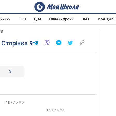
учники
ЗНО
ДПА
Онлайн уроки
НМТ
Моя їдаль
15
. Сторінка 9
3