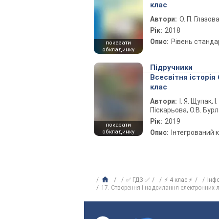
клас
Автори:
О. П. Глазов
Рік:
2018
Опис:
Рівень станда
показати
обкладинку
Підручники
Всесвітня історія 
клас
Автори:
І. Я. Щупак, І.
Піскарьова, О.В. Бур
Рік:
2019
показати
обкладинку
Опис:
Інтегрований 
✅ ГДЗ ✅
⚡ 4 клас ⚡
Інф
17. Створення і надсилання електронних л