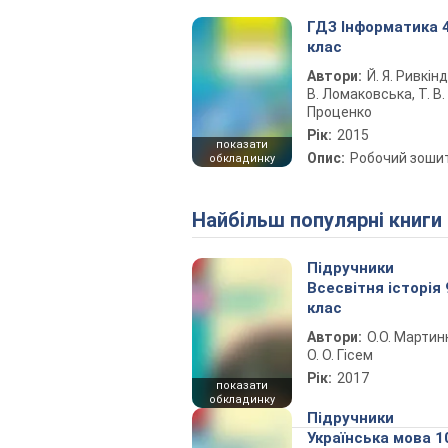
ГДЗ Інформатика 
клас
Автори:
Й. Я. Ривкінд,
В. Ломаковська, Т. В.
Проценко
Рік:
2015
показати
Опис:
Робочий зоши
обкладинку
Найбільш популярні книги
Підручники
Всесвітня історія 
клас
Автори:
О.О. Мартин
О. О. Гісем
Рік:
2017
показати
обкладинку
Підручники
Українська мова 1