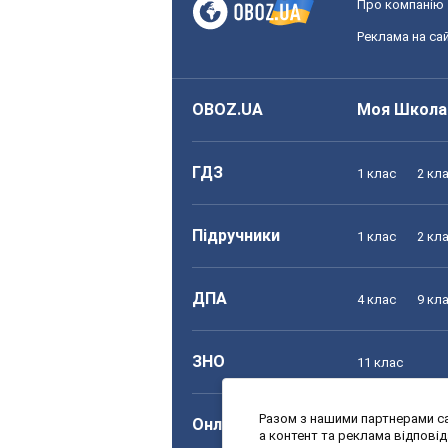
Про компанію
Реклама на сай
OBOZ.UA
Моя Школа
ГДЗ
1 клас
2 кл
Підручники
1 клас
2 кл
ДПА
4 клас
9 кл
ЗНО
11 клас
Разом з нашими партнерами са
Онлайн уроки
1 клас
2 кл
а контент та реклама відпові