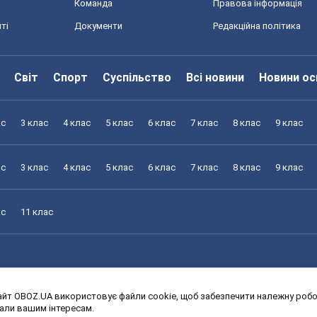
Команда
Правова інформація
ті
Документи
Редакційна політика
Світ
Спорт
Суспільство
Всі новини
Новини ос
ас
3 клас
4 клас
5 клас
6 клас
7 клас
8 клас
9 клас
ас
3 клас
4 клас
5 клас
6 клас
7 клас
8 клас
9 клас
ас
11 клас
йт OBOZ.UA використовує файли cookie, щоб забезпечити належну робот
ас
3 клас
4 клас
5 клас
6 клас
7 клас
8 клас
9 клас
дали вашим інтересам.