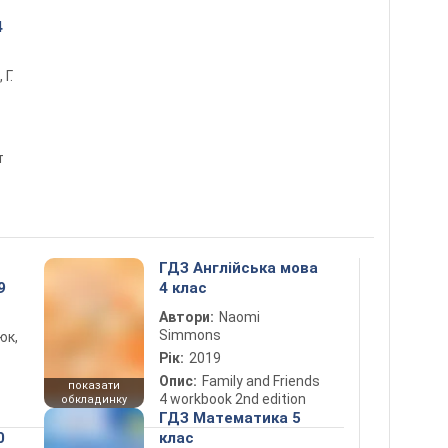
4
 Г.
т
ГДЗ Англійська мова
9
4 клас
Автори:
Naomi
Simmons
юк,
Рік:
2019
Опис:
Family and Friends
показати
4 workbook 2nd edition
обкладинку
ГДЗ Математика 5
0
клас