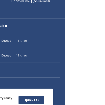
Політика конфіденційності
віти
10 клас
11 клас
10 клас
11 клас
у сайту,
10 клас
11 клас
Прийняти