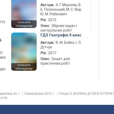
Автори:
А. Г. Мерзляк, В.
Б. Полонський, М. С. Якір,
а
Ю. М. Рабінович
Рік:
2013
рту
показати
Опис:
Збірник задач і
обкладинку
контрольних робіт
ГДЗ Географія 9 клас
6
Автори:
В. М. Бойко, І. Л.
Дітчук
 О.
Рік:
2017
лака
Опис:
Зошит для
практичних робіт
показати
курс
обкладинку
орматика ✍
Ломаковська 2015
Розділ 4. БЕЗПЕКА ДІТЕЙ В ІНТЕРНЕТ
истів