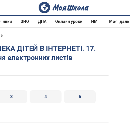
учники
ЗНО
ДПА
Онлайн уроки
НМТ
Моя їдаль
15
ня електронних листів
3
4
5