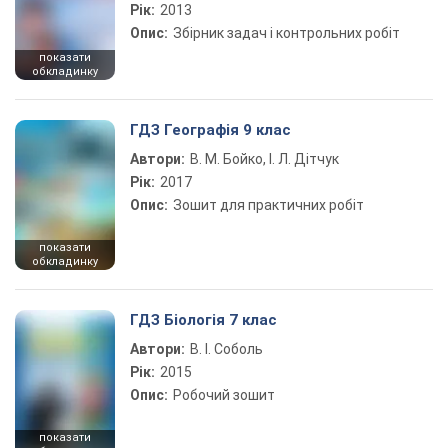
Рік:
2013
Опис:
Збірник задач і контрольних робіт
показати
обкладинку
ГДЗ Географія 9 клас
Автори:
В. М. Бойко, І. Л. Дітчук
Рік:
2017
Опис:
Зошит для практичних робіт
показати
обкладинку
ГДЗ Біологія 7 клас
Автори:
В. І. Соболь
Рік:
2015
Опис:
Робочий зошит
показати