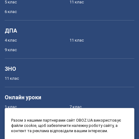
5 клас
11 клас
6 клас
ДПА
4 клас
11 клас
9 клас
ЗНО
11 клас
Онлайн уроки
1 клас
7 клас
2 клас
8 клас
Разом з нашими партнерами сайт OBOZ.UA використовує
файли cookie, щоб забезпечити належну роботу сайту, а
3 клас
9 клас
контент та реклама відповідали вашим інтересам.
4 клас
10 клас