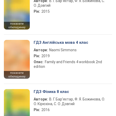
Автори:
В. Г. Бар’яхтар, Ф. Я. Божинова, С.
О. Довгий
Рік:
2015
показати
обкладинку
ГДЗ Англійська мова 4 клас
Автори:
Naomi Simmons
Рік:
2019
Опис:
Family and Friends 4 workbook 2nd
edition
показати
обкладинку
ГДЗ Фізика 8 клас
Автори:
В. Г. Бар’яхтар, Ф. Я. Божинова, О.
О. Кірюхіна, С. О. Довгий
Рік:
2016