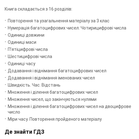
Книга складається з 16 розділів:
Повторення та узагальнення матеріалу за 3 клас
Нумерація багатоцифрових чисел. Чотирицифрові числа
Одиниці довжини
Одиниці маси
П'ятіцифрові числа
Шестицифрові числа
Одиниці часу
Додавання і віднімання багатоцифрових чисел
Додавання і віднімання іменованих чисел
Швидкість. Час. Відстань
Множення і ділення багатоцифрових чисел
Множення чисел, що закінчуються нулями
Множення і ділення багатоцифрових чисел на двоцифрове
число
Міри часу. Повторення пройденого матеріалу
Де знайти ГДЗ