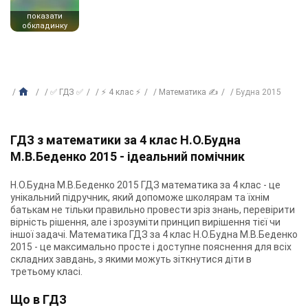
показати
обкладинку
✅ ГДЗ ✅
⚡ 4 клас ⚡
Математика ✍
Будна 2015
ГДЗ з математики за 4 клас Н.О.Будна
М.В.Беденко 2015 - ідеальний помічник
Н.О.Будна М.В.Беденко 2015 ГДЗ математика за 4 клас - це
унікальний підручник, який допоможе школярам та їхнім
батькам не тільки правильно провести зріз знань, перевірити
вірність рішення, але і зрозуміти принцип вирішення тієї чи
іншої задачі. Математика ГДЗ за 4 клас Н.О.Будна М.В.Беденко
2015 - це максимально просте і доступне пояснення для всіх
складних завдань, з якими можуть зіткнутися діти в
третьому класі.
Що в ГДЗ