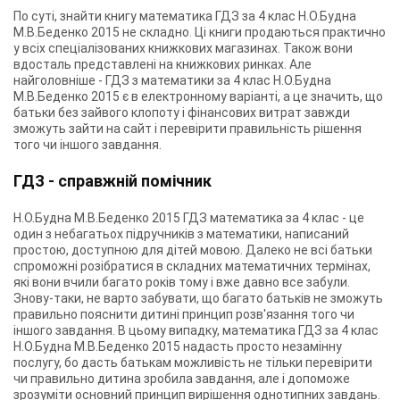
По суті, знайти книгу математика ГДЗ за 4 клас Н.О.Будна
М.В.Беденко 2015 не складно. Ці книги продаються практично
у всіх спеціалізованих книжкових магазинах. Також вони
вдосталь представлені на книжкових ринках. Але
найголовніше - ГДЗ з математики за 4 клас Н.О.Будна
М.В.Беденко 2015 є в електронному варіанті, а це значить, що
батьки без зайвого клопоту і фінансових витрат завжди
зможуть зайти на сайт і перевірити правильність рішення
того чи іншого завдання.
ГДЗ - справжній помічник
Н.О.Будна М.В.Беденко 2015 ГДЗ математика за 4 клас - це
один з небагатьох підручників з математики, написаний
простою, доступною для дітей мовою. Далеко не всі батьки
спроможні розібратися в складних математичних термінах,
які вони вчили багато років тому і вже давно все забули.
Знову-таки, не варто забувати, що багато батьків не зможуть
правильно пояснити дитині принцип розв'язання того чи
іншого завдання. В цьому випадку, математика ГДЗ за 4 клас
Н.О.Будна М.В.Беденко 2015 надасть просто незамінну
послугу, бо дасть батькам можливість не тільки перевірити
чи правильно дитина зробила завдання, але і допоможе
зрозуміти основний принцип вирішення однотипних завдань.