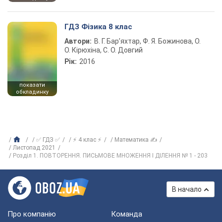
ГДЗ Фізика 8 клас
Автори:
В. Г. Бар’яхтар, Ф. Я. Божинова, О.
О. Кірюхіна, С. О. Довгий
Рік:
2016
показати
обкладинку
✅ ГДЗ ✅
⚡ 4 клас ⚡
Математика ✍
Листопад 2021
Розділ 1. ПОВТОРЕННЯ. ПИСЬМОВЕ МНОЖЕННЯ І ДІЛЕННЯ № 1 - 203
В начало
Про компанію
Команда