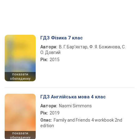
ГДЗ Фізика 7 клас
Автори:
В. Г. Бар’яхтар, Ф. Я. Божинова, С.
О. Довгий
Рік:
2015
показати
обкладинку
ГДЗ Англійська мова 4 клас
Автори:
Naomi Simmons
Рік:
2019
Опис:
Family and Friends 4 workbook 2nd
edition
показати
обкладинку