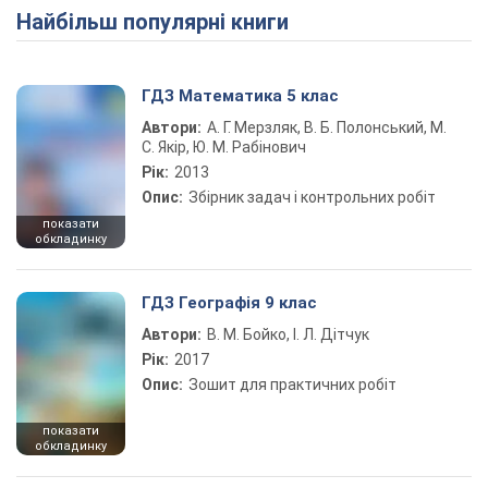
Найбільш популярні книги
ГДЗ Математика 5 клас
Автори:
А. Г. Мерзляк, В. Б. Полонський, М.
С. Якір, Ю. М. Рабінович
Рік:
2013
Опис:
Збірник задач і контрольних робіт
показати
обкладинку
ГДЗ Географія 9 клас
Автори:
В. М. Бойко, І. Л. Дітчук
Рік:
2017
Опис:
Зошит для практичних робіт
показати
обкладинку