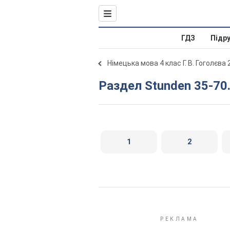
ГДЗ
Підр
Німецька мова 4 клас Г. В. Гоголєва
Раздел Stunden 35-70
1
2