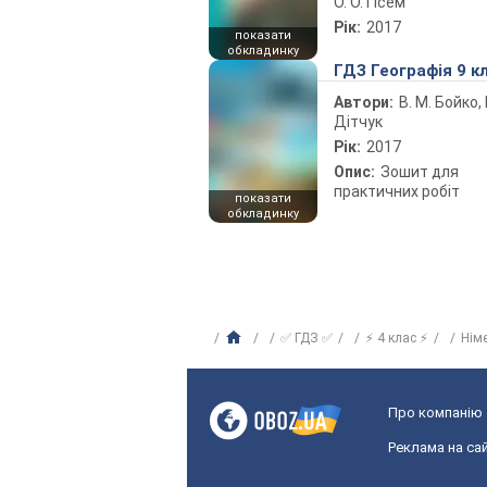
О. О. Гісем
Рік:
2017
показати
обкладинку
ГДЗ Географія 9 к
Автори:
В. М. Бойко, І
Дітчук
Рік:
2017
Опис:
Зошит для
практичних робіт
показати
обкладинку
✅ ГДЗ ✅
⚡ 4 клас ⚡
Нім
Про компанію
Реклама на сай