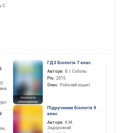
, С.
ГДЗ Біологія 7 клас
6
Автори:
В. І. Соболь
Рік:
2015
 О.
Опис:
Робочий зошит
лака
показати
курс
обкладинку
Підручники Біологія 9
9
клас
Автори:
К.М.
Задорожній
юк,