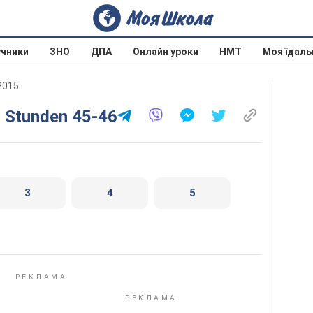
учники
ЗНО
ДПА
Онлайн уроки
НМТ
Моя їдаль
 2015
. Stunden 45-46
3
4
5