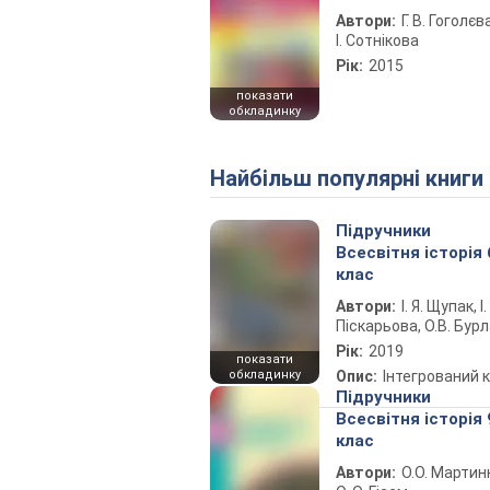
Автори:
Г. В. Гоголєва
І. Сотнікова
Рік:
2015
показати
обкладинку
Найбільш популярні книги
Підручники
Всесвітня історія 
клас
Автори:
І. Я. Щупак, І.
Піскарьова, О.В. Бур
Рік:
2019
показати
обкладинку
Опис:
Інтегрований 
Підручники
Всесвітня історія 
клас
Автори:
О.О. Мартин