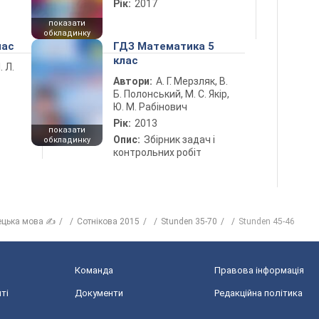
Рік:
2017
показати
обкладинку
лас
ГДЗ Математика 5
клас
. Л.
Автори:
А. Г. Мерзляк, В.
Б. Полонський, М. С. Якір,
Ю. М. Рабінович
Рік:
2013
показати
Опис:
Збірник задач і
обкладинку
контрольних робіт
ецька мова ✍
Сотнікова 2015
Stunden 35-70
Stunden 45-46
Команда
Правова інформація
ті
Документи
Редакційна політика