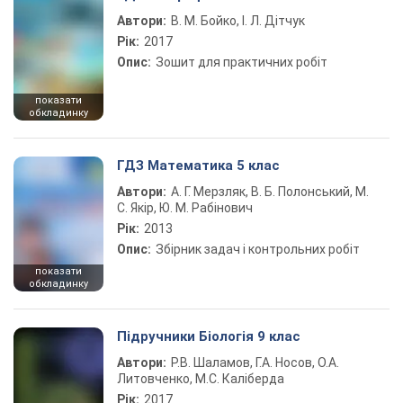
Автори:
В. М. Бойко, І. Л. Дітчук
Рік:
2017
Опис:
Зошит для практичних робіт
показати
обкладинку
ГДЗ Математика 5 клас
Автори:
А. Г. Мерзляк, В. Б. Полонський, М.
С. Якір, Ю. М. Рабінович
Рік:
2013
Опис:
Збірник задач і контрольних робіт
показати
обкладинку
Підручники Біологія 9 клас
Автори:
Р.В. Шаламов, Г.А. Носов, О.А.
Литовченко, М.С. Каліберда
Рік:
2017