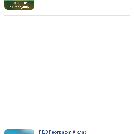
показати
обкладинку
ГДЗ Географія 9 клас