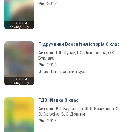
Рік:
2017
показати
обкладинку
Підручники Всесвітня історія 6 клас
Автори:
І. Я. Щупак, І. О. Піскарьова, О.В.
Бурлака
Рік:
2019
Опис:
Інтегрований курс
показати
обкладинку
ГДЗ Фізика 8 клас
Автори:
В. Г. Бар’яхтар, Ф. Я. Божинова, О.
О. Кірюхіна, С. О. Довгий
Рік:
2016