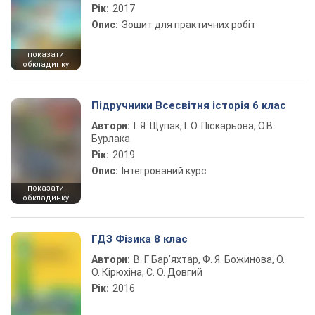
Рік:
2017
Опис:
Зошит для практичних робіт
показати
обкладинку
Підручники Всесвітня історія 6 клас
Автори:
І. Я. Щупак, І. О. Піскарьова, О.В.
Бурлака
Рік:
2019
Опис:
Інтегрований курс
показати
обкладинку
ГДЗ Фізика 8 клас
Автори:
В. Г. Бар’яхтар, Ф. Я. Божинова, О.
О. Кірюхіна, С. О. Довгий
Рік:
2016