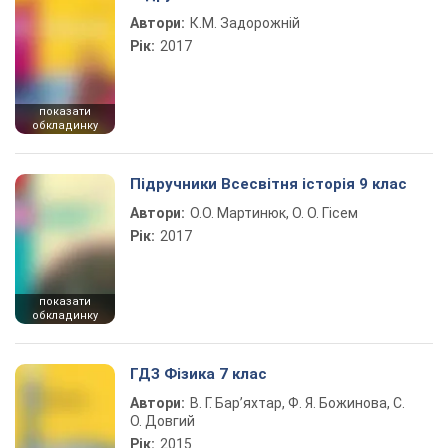
Автори:
К.М. Задорожній
Рік:
2017
показати
обкладинку
Підручники Всесвітня історія 9 клас
Автори:
О.О. Мартинюк, О. О. Гісем
Рік:
2017
показати
обкладинку
ГДЗ Фізика 7 клас
Автори:
В. Г. Бар’яхтар, Ф. Я. Божинова, С.
О. Довгий
Рік:
2015