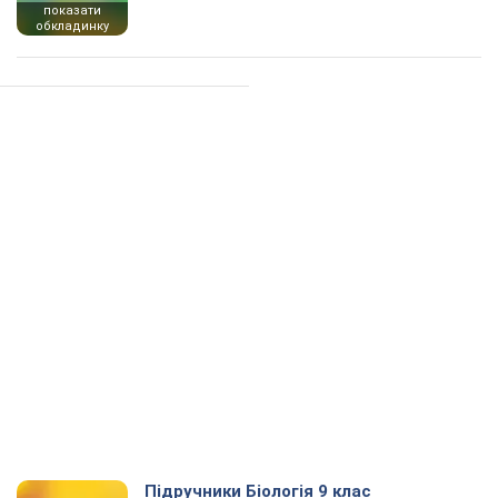
показати
обкладинку
Підручники Біологія 9 клас