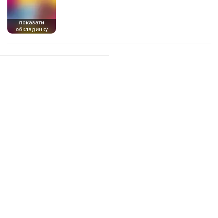
показати
обкладинку