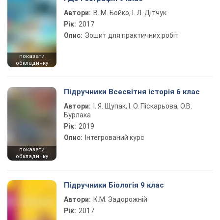
Автори:
В. М. Бойко, І. Л. Дітчук
Рік:
2017
Опис:
Зошит для практичних робіт
показати
обкладинку
Підручники Всесвітня історія 6 клас
Автори:
І. Я. Щупак, І. О. Піскарьова, О.В.
Бурлака
Рік:
2019
Опис:
Інтегрований курс
показати
обкладинку
Підручники Біологія 9 клас
Автори:
К.М. Задорожній
Рік:
2017