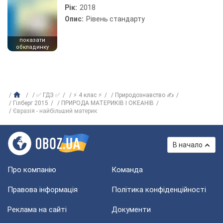
Рік:
2018
Опис:
Рівень стандарту
показати
обкладинку
✅ ГДЗ ✅
⚡ 4 клас ⚡
Природознавство ✍
Гілберг 2015
ПРИРОДА МАТЕРИКIВ I ОКЕАНIВ
Євразія - найбільший материк
В начало
Про компанію
Команда
Правова інформація
Політика конфіденційності
Реклама на сайті
Документи