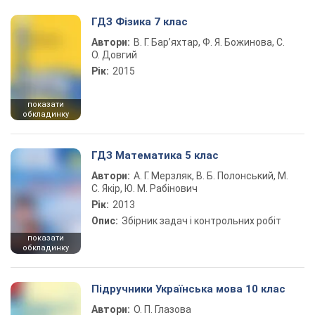
ГДЗ Фізика 7 клас
Автори:
В. Г. Бар’яхтар, Ф. Я. Божинова, С.
О. Довгий
Рік:
2015
показати
обкладинку
ГДЗ Математика 5 клас
Автори:
А. Г. Мерзляк, В. Б. Полонський, М.
С. Якір, Ю. М. Рабінович
Рік:
2013
Опис:
Збірник задач і контрольних робіт
показати
обкладинку
Підручники Українська мова 10 клас
Автори:
О. П. Глазова