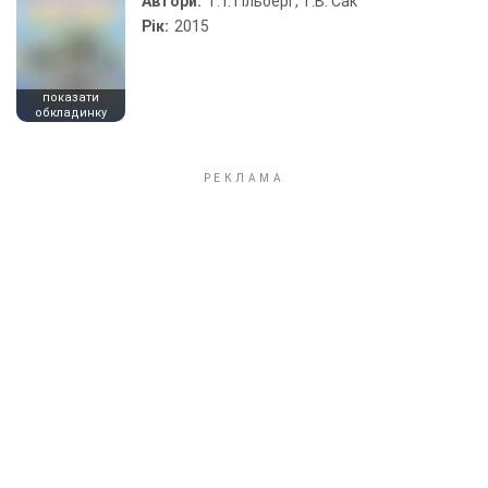
Автори:
Т. Г. Гільберг, Т.В. Сак
Рік:
2015
показати
обкладинку