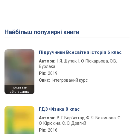
Найбільш популярні книги
Підручники Всесвітня історія 6 клас
Автори:
І. Я. Щупак, І. О. Піскарьова, О.В.
Бурлака
Рік:
2019
Опис:
Інтегрований курс
показати
обкладинку
ГДЗ Фізика 8 клас
Автори:
В. Г. Бар’яхтар, Ф. Я. Божинова, О.
О. Кірюхіна, С. О. Довгий
Рік:
2016