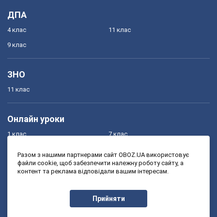
ДПА
4 клас
11 клас
9 клас
ЗНО
11 клас
Онлайн уроки
1 клас
7 клас
2 клас
8 клас
Разом з нашими партнерами сайт OBOZ.UA використовує
файли cookie, щоб забезпечити належну роботу сайту, а
3 клас
9 клас
контент та реклама відповідали вашим інтересам.
4 клас
10 клас
5 клас
11 клас
Прийняти
6 клас