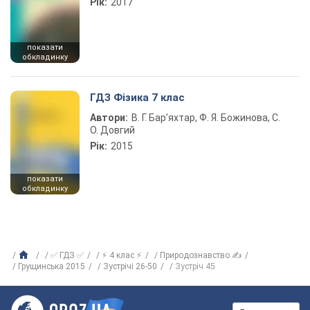
Рік:
2017
показати
обкладинку
ГДЗ Фізика 7 клас
Автори:
В. Г. Бар’яхтар, Ф. Я. Божинова, С.
О. Довгий
Рік:
2015
показати
обкладинку
✅ ГДЗ ✅
⚡ 4 клас ⚡
Природознавство ✍
Грущинська 2015
Зустрічі 26-50
Зустріч 45